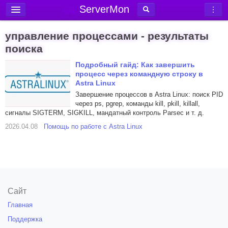
ServerMon
Добавить сервер
управление процессами - результаты
Мониторинг серверов
поиска
Новости
Подробный гайд: Как завершить
процесс через командную строку в
Блог
Astra Linux
Завершение процессов в Astra Linux: поиск PID
Статьи
через ps, pgrep, команды kill, pkill, killall,
Форум
сигналы SIGTERM, SIGKILL, мандатный контроль Parsec и т. д.
2026.04.08
Помощь по работе с Astra Linux
Вход в аккаунт
Сайт
Главная
Поддержка