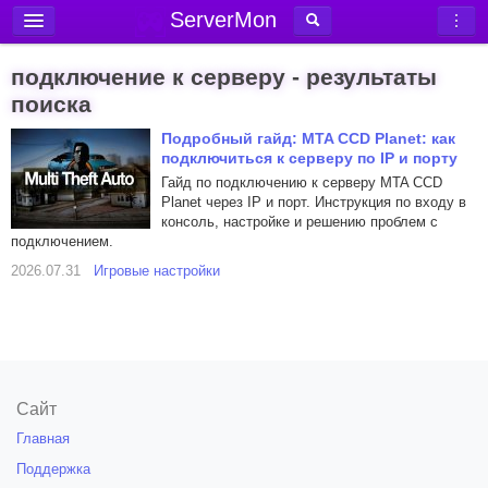
ServerMon
Добавить сервер
подключение к серверу - результаты
Мониторинг серверов
поиска
Новости
Подробный гайд: MTA CCD Planet: как
подключиться к серверу по IP и порту
Блог
Гайд по подключению к серверу MTA CCD
Planet через IP и порт. Инструкция по входу в
Статьи
консоль, настройке и решению проблем с
Форум
подключением.
2026.07.31
Игровые настройки
Вход в аккаунт
Сайт
Главная
Поддержка