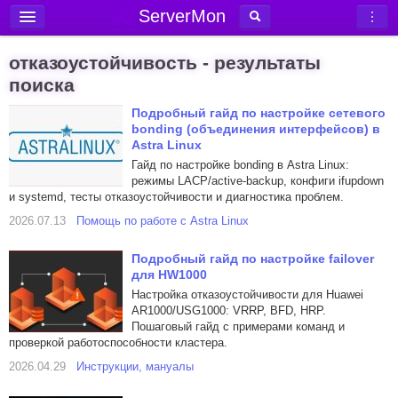
ServerMon
Добавить сервер
отказоустойчивость - результаты
Мониторинг серверов
поиска
Новости
Подробный гайд по настройке сетевого
bonding (объединения интерфейсов) в
Блог
Astra Linux
Гайд по настройке bonding в Astra Linux:
Статьи
режимы LACP/active-backup, конфиги ifupdown
Форум
и systemd, тесты отказоустойчивости и диагностика проблем.
2026.07.13
Помощь по работе с Astra Linux
Вход в аккаунт
Подробный гайд по настройке failover
для HW1000
Настройка отказоустойчивости для Huawei
AR1000/USG1000: VRRP, BFD, HRP.
Пошаговый гайд с примерами команд и
проверкой работоспособности кластера.
2026.04.29
Инструкции, мануалы