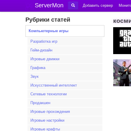
ServerMon
Добавить сервер
Монито
Рубрики статей
косми
Компьютерные игры
Разработка игр
Гейм-дизайн
Игровые движки
Графика
Звук
Искусственный интеллект
Сетевые технологии
Продакшен
Игровые прохождения
Игровые настройки
Игровые крафты