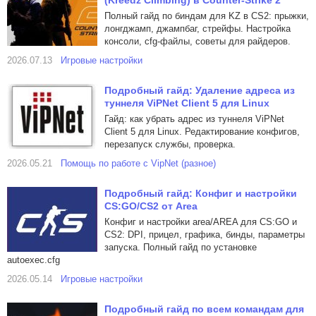
(Kreedz Climbing) в Counter-Strike 2
Полный гайд по биндам для KZ в CS2: прыжки,
лонгджамп, джампбаг, стрейфы. Настройка
консоли, cfg-файлы, советы для райдеров.
2026.07.13
Игровые настройки
Подробный гайд: Удаление адреса из
туннеля ViPNet Client 5 для Linux
Гайд: как убрать адрес из туннеля ViPNet
Client 5 для Linux. Редактирование конфигов,
перезапуск службы, проверка.
2026.05.21
Помощь по работе с VipNet (разное)
Подробный гайд: Конфиг и настройки
CS:GO/CS2 от Area
Конфиг и настройки area/AREA для CS:GO и
CS2: DPI, прицел, графика, бинды, параметры
запуска. Полный гайд по установке
autoexec.cfg
2026.05.14
Игровые настройки
Подробный гайд по всем командам для