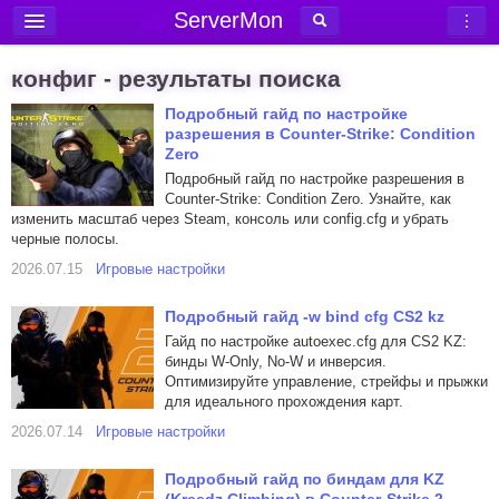
ServerMon
Добавить сервер
конфиг - результаты поиска
Мониторинг серверов
Подробный гайд по настройке
разрешения в Counter-Strike: Condition
Новости
Zero
Блог
Подробный гайд по настройке разрешения в
Counter-Strike: Condition Zero. Узнайте, как
Статьи
изменить масштаб через Steam, консоль или config.cfg и убрать
черные полосы.
Форум
2026.07.15
Игровые настройки
Вход в аккаунт
Подробный гайд -w bind cfg CS2 kz
Гайд по настройке autoexec.cfg для CS2 KZ:
бинды W-Only, No-W и инверсия.
Оптимизируйте управление, стрейфы и прыжки
для идеального прохождения карт.
2026.07.14
Игровые настройки
Подробный гайд по биндам для KZ