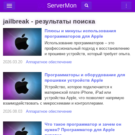
ServerMon
Добавить сервер
jailbreak - результаты поиска
Мониторинг серверов
Плюсы и минусы использования
программаторов для Apple
Новости
Использование программаторов – это
Блог
профессиональный подход к восстановлению
и прошивке устройств, который требует опыта.
Статьи
2026.03.20
Аппаратное обеспечение
Форум
Программаторы и оборудование для
Вход в аккаунт
прошивки устройств Apple
Устройство, которое подключается к
материнской плате iPhone, iPad или
устройства Apple, что позволяет напрямую
взаимодействовать с микросхемами и контроллерами.
2026.08.03
Аппаратное обеспечение
Что такое программатор и зачем он
нужен? Программатор для Apple