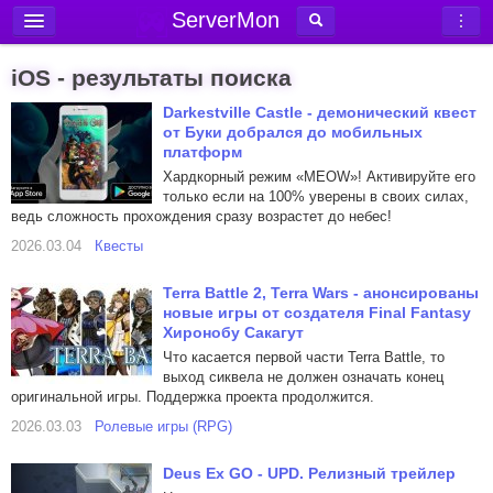
ServerMon
Добавить сервер
iOS - результаты поиска
Мониторинг серверов
Darkestville Castle - демонический квест
от Буки добрался до мобильных
Новости
платформ
Блог
Хардкорный режим «MEOW»! Активируйте его
только если на 100% уверены в своих силах,
Статьи
ведь сложность прохождения сразу возрастет до небес!
Форум
2026.03.04
Квесты
Вход в аккаунт
Terra Battle 2, Terra Wars - анонсированы
новые игры от создателя Final Fantasy
Хиронобу Сакагут
Что касается первой части Terra Battle, то
выход сиквела не должен означать конец
оригинальной игры. Поддержка проекта продолжится.
2026.03.03
Ролевые игры (RPG)
Deus Ex GO - UPD. Релизный трейлер