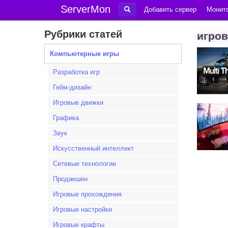
ServerMon
Добавить сервер
Монито
Рубрики статей
игров
Компьютерные игры
Разработка игр
Гейм-дизайн
Игровые движки
Графика
Звук
Искусственный интеллект
Сетевые технологии
Продакшен
Игровые прохождения
Игровые настройки
Игровые крафты