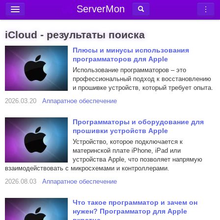
ServerMon
Добавить сервер
iCloud - результаты поиска
Мониторинг серверов
Плюсы и минусы использования
программаторов для Apple
Новости
Использование программаторов – это
Блог
профессиональный подход к восстановлению
и прошивке устройств, который требует опыта.
Статьи
2026.03.20
Аппаратное обеспечение
Форум
Программаторы и оборудование для
Вход в аккаунт
прошивки устройств Apple
Устройство, которое подключается к
материнской плате iPhone, iPad или
устройства Apple, что позволяет напрямую
взаимодействовать с микросхемами и контроллерами.
2026.08.03
Аппаратное обеспечение
Что такое программатор и зачем он
нужен? Программатор для Apple