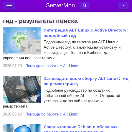
ServerMon
Добавить сервер
гид - результаты поиска
Мониторинг серверов
Интеграция ALT Linux с Active Directory:
подробный гид
Новости
Подробный гид по интеграции ALT Linux с
Блог
Active Directory, с акцентом на установку и
конфигурацию Samba и Kerberos для
Статьи
управления пользователями.
Форум
2026.07.29
Помощь по работе с Alt Linux
Вход в аккаунт
Как создать свою сборку ALT Linux: гид
по ремастерингу
Подробное руководство по созданию
собственной сборки ALT Linux. От простой
установки до тонкой настройки и
ремастеринга.
2026.03.20
Помощь по работе с Alt Linux
Использование Debian в облачных