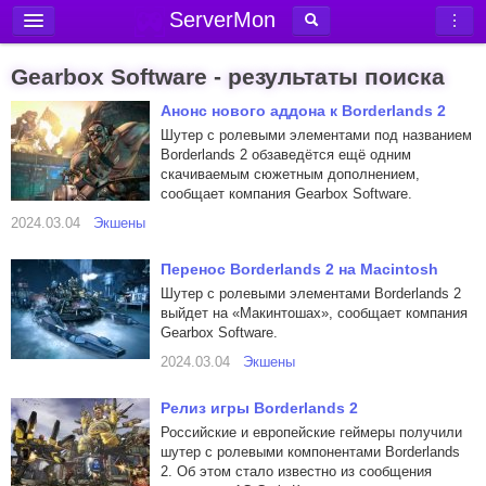
ServerMon
Добавить сервер
Gearbox Software - результаты поиска
Мониторинг серверов
Анонс нового аддона к Borderlands 2
Новости
Шутер с ролевыми элементами под названием
Borderlands 2 обзаведётся ещё одним
Блог
скачиваемым сюжетным дополнением,
сообщает компания Gearbox Software.
Статьи
2024.03.04
Экшены
Форум
Перенос Borderlands 2 на Macintosh
Вход в аккаунт
Шутер с ролевыми элементами Borderlands 2
выйдет на «Макинтошах», сообщает компания
Gearbox Software.
2024.03.04
Экшены
Релиз игры Borderlands 2
Российские и европейские геймеры получили
шутер с ролевыми компонентами Borderlands
2. Об этом стало известно из сообщения