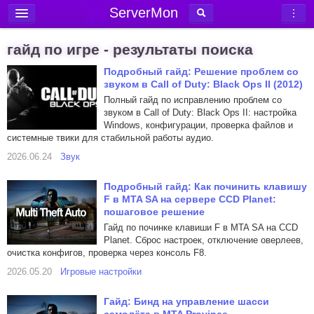
ServerMon
Добавить сервер
гайд по игре - результаты поиска
Мониторинг серверов
Подробный гайд: Решение проблем со
звуком в Call of Duty: Black Ops II (2012)
Новости
Полный гайд по исправлению проблем со
Блог
звуком в Call of Duty: Black Ops II: настройка
Windows, конфигурации, проверка файлов и
Статьи
системные твики для стабильной работы аудио.
Форум
2026.06.24
Звук
Вход в аккаунт
Подробный гайд: Как починить клавишу
F в MTA SA на сервере CCD Planet:
пошаговое решение
Гайд по починке клавиши F в MTA SA на CCD
Planet. Сброс настроек, отключение оверлеев,
очистка конфигов, проверка через консоль F8.
2026.05.20
Игровые настройки
Гайд: Бинд на управление шасси