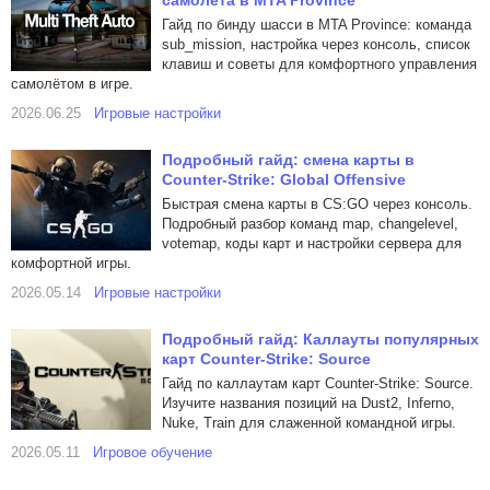
самолёта в MTA Province
Гайд по бинду шасси в MTA Province: команда
sub_mission, настройка через консоль, список
клавиш и советы для комфортного управления
самолётом в игре.
2026.06.25
Игровые настройки
Подробный гайд: смена карты в
Counter-Strike: Global Offensive
Быстрая смена карты в CS:GO через консоль.
Подробный разбор команд map, changelevel,
votemap, коды карт и настройки сервера для
комфортной игры.
2026.05.14
Игровые настройки
Подробный гайд: Каллауты популярных
карт Counter-Strike: Source
Гайд по каллаутам карт Counter-Strike: Source.
Изучите названия позиций на Dust2, Inferno,
Nuke, Train для слаженной командной игры.
2026.05.11
Игровое обучение