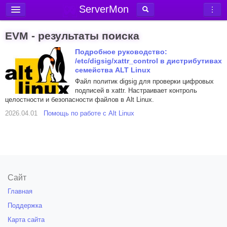
ServerMon
Добавить сервер
EVM - результаты поиска
Мониторинг серверов
Подробное руководство:
/etc/digsig/xattr_control в дистрибутивах
Новости
семейства ALT Linux
Блог
Файл политик digsig для проверки цифровых
подписей в xattr. Настраивает контроль
Статьи
целостности и безопасности файлов в Alt Linux.
Форум
2026.04.01
Помощь по работе с Alt Linux
Вход в аккаунт
Сайт
Главная
Поддержка
Карта сайта