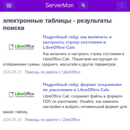
ServerMon
Добавить сервер
электронные таблицы - результаты
Мониторинг серверов
поиска
Новости
Подробный гайд: как включить и
настроить строку состояния в
Блог
LibreOffice Calc
Как включить и настроить строку состояния в
Статьи
LibreOffice Calc. Пошаговая инструкция по
Форум
отображению суммы, среднего, масштаба и других параметров.
2026.05.27
Помощь по работе с LibreOffice
Вход в аккаунт
Подробный гайд: формат сохранения
по умолчанию в LibreOffice Calc
LibreOffice Calc сохраняет файлы в формате
ODS по умолчанию. Узнайте, как изменить
настройки и выбрать оптимальный формат для
ваших таблиц.
2026.05.19
Помощь по работе с LibreOffice