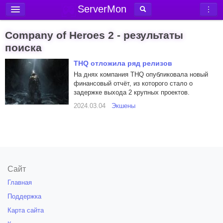
ServerMon
Добавить сервер
Company of Heroes 2 - результаты
Мониторинг серверов
поиска
Новости
THQ отложила ряд релизов
На днях компания THQ опубликовала новый
Блог
финансовый отчёт, из которого стало о
задержке выхода 2 крупных проектов.
Статьи
2024.03.04
Экшены
Форум
Вход в аккаунт
Сайт
Главная
Поддержка
Карта сайта