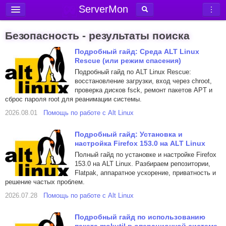
ServerMon
Добавить сервер
Безопасность - результаты поиска
Мониторинг серверов
Подробный гайд: Среда ALT Linux
Rescue (или режим спасения)
Новости
Подробный гайд по ALT Linux Rescue:
Блог
восстановление загрузки, вход через chroot,
проверка дисков fsck, ремонт пакетов APT и
Статьи
сброс пароля root для реанимации системы.
Форум
2026.08.01
Помощь по работе с Alt Linux
Вход в аккаунт
Подробный гайд: Установка и
настройка Firefox 153.0 на ALT Linux
Полный гайд по установке и настройке Firefox
153.0 на ALT Linux. Разбираем репозитории,
Flatpak, аппаратное ускорение, приватность и
решение частых проблем.
2026.07.28
Помощь по работе с Alt Linux
Подробный гайд по использованию