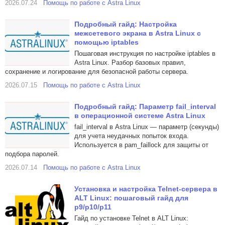
2026.07.24
Помощь по работе с Astra Linux
Подробный гайд: Настройка
межсетевого экрана в Astra Linux с
помощью iptables
Пошаговая инструкция по настройке iptables в
Astra Linux. Разбор базовых правил,
сохранение и логирование для безопасной работы сервера.
2026.07.15
Помощь по работе с Astra Linux
Подробный гайд: Параметр fail_interval
в операционной системе Astra Linux
fail_interval в Astra Linux — параметр (секунды)
для учета неудачных попыток входа.
Используется в pam_faillock для защиты от
подбора паролей.
2026.07.14
Помощь по работе с Astra Linux
Установка и настройка Telnet-сервера в
ALT Linux: пошаговый гайд для
p9/p10/p11
Гайд по установке Telnet в ALT Linux: