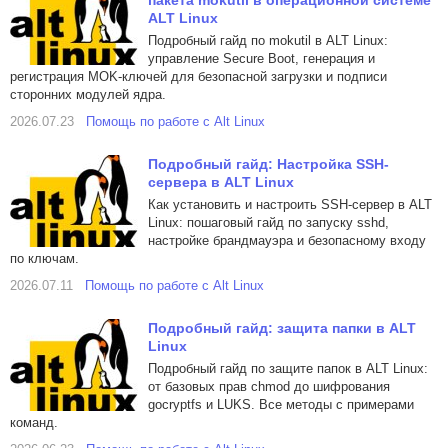
пакета mokutil в операционной системе
ALT Linux
Подробный гайд по mokutil в ALT Linux:
управление Secure Boot, генерация и
регистрация MOK-ключей для безопасной загрузки и подписи
сторонних модулей ядра.
2026.07.23
Помощь по работе с Alt Linux
Подробный гайд: Настройка SSH-
сервера в ALT Linux
Как установить и настроить SSH-сервер в ALT
Linux: пошаговый гайд по запуску sshd,
настройке брандмауэра и безопасному входу
по ключам.
2026.07.11
Помощь по работе с Alt Linux
Подробный гайд: защита папки в ALT
Linux
Подробный гайд по защите папок в ALT Linux:
от базовых прав chmod до шифрования
gocryptfs и LUKS. Все методы с примерами
команд.