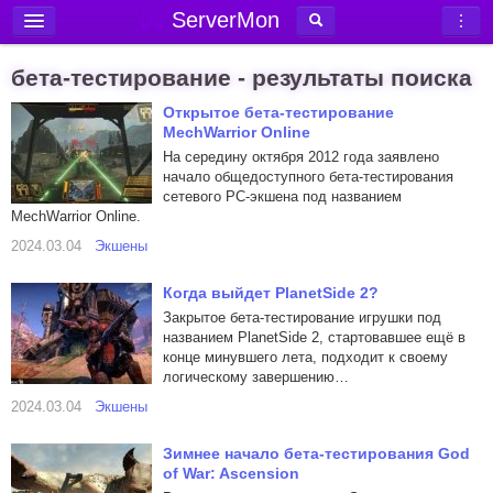
ServerMon
Добавить сервер
бета-тестирование - результаты поиска
Мониторинг серверов
Открытое бета-тестирование
MechWarrior Online
Новости
На середину октября 2012 года заявлено
Блог
начало общедоступного бета-тестирования
сетевого PC-экшена под названием
Статьи
MechWarrior Online.
Форум
2024.03.04
Экшены
Вход в аккаунт
Когда выйдет PlanetSide 2?
Закрытое бета-тестирование игрушки под
названием PlanetSide 2, стартовавшее ещё в
конце минувшего лета, подходит к своему
логическому завершению…
2024.03.04
Экшены
Зимнее начало бета-тестирования God
of War: Ascension