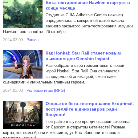
Бета-тестирование Hawken стартует в
конце месяца
Студия из США Adhesive Games наконец
определилась с конкретной датой начала
важного закрытого бета-тестирования игрушки
Hawken: оно начнётся 26 октября.
2024.03.09
Экшены
Как Honkai: Star Rail станет новым
вызовом для Genshin Impact
Разнообразьте свой гейминг-опыт с новой
игрой Honkai: Star Rail! Она отличается
запредельной анимацией, смешными
сценариями и уникальным главным героем.
2024.03.08
Ролевые игры (RPG)
Открытое бета-тестирование Exoprimal:
постреляйте в динозавров ради
бонусов!
Поиграйте в шутер про динозавров Exoprimal
от Capcom в открытом бета-тесте! Разные
карты, костюмы брони и миссии ждут Вас. Заполните опрос и