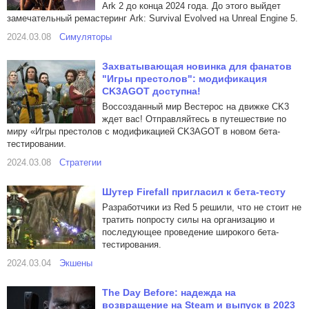
Ark 2 до конца 2024 года. До этого выйдет
замечательный ремастеринг Ark: Survival Evolved на Unreal Engine 5.
2024.03.08
Симуляторы
Захватывающая новинка для фанатов
"Игры престолов": модификация
CK3AGOT доступна!
Воссозданный мир Вестерос на движке CK3
ждет вас! Отправляйтесь в путешествие по
миру «Игры престолов с модификацией CK3AGOT в новом бета-
тестировании.
2024.03.08
Стратегии
Шутер Firefall пригласил к бета-тесту
Разработчики из Red 5 решили, что не стоит не
тратить попросту силы на организацию и
последующее проведение широкого бета-
тестирования.
2024.03.04
Экшены
The Day Before: надежда на
возвращение на Steam и выпуск в 2023