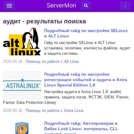
ServerMon
Добавить сервер
аудит - результаты поиска
Мониторинг серверов
Подробный гайд по настройке SELinux
в ALT Linux
Новости
Гайд по настройке SELinux в ALT Linux:
Блог
установка, политики, контексты файлов, аудит
и защита системы.
Статьи
2026.04.16
Помощь по работе с Alt Linux
Форум
Подробный гайд по настройке
Вход в аккаунт
регистрации событий и аудита в Astra
Linux Special Edition 1.8
Настройка аудита в Astra Linux 1.8: auditd,
правила, защита логов, ФСТЭК, SIEM, Parsec,
Parsec Data Protection Library
2026.04.16
Помощь по работе с Astra Linux
Подробный гайд: Автопроверки в
Dallas Lock Linux: интервалы, CLI,