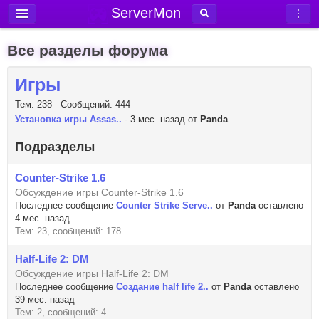
ServerMon
Добавить сервер
Все разделы форума
Мониторинг серверов
Игры
Новости
Тем: 238 Сообщений: 444
Блог
Установка игры Assas..
- 3 мес. назад от
Panda
Статьи
Подразделы
Форум
Counter-Strike 1.6
Вход в аккаунт
Обсуждение игры Counter-Strike 1.6
Последнее сообщение
Counter Strike Serve..
от
Panda
оставлено
4 мес. назад
Тем: 23, сообщений: 178
Half-Life 2: DM
Обсуждение игры Half-Life 2: DM
Последнее сообщение
Создание half life 2..
от
Panda
оставлено
39 мес. назад
Тем: 2, сообщений: 4