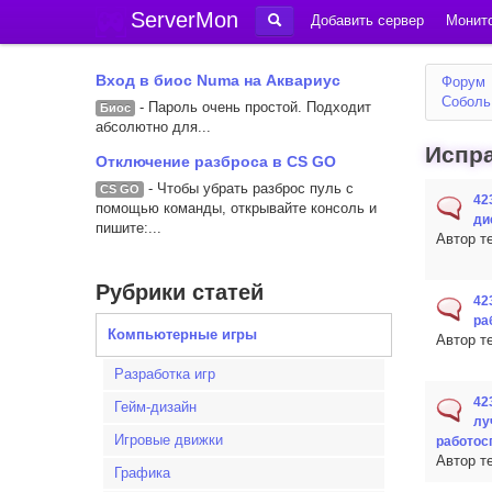
ServerMon
Добавить сервер
Монито
Вход в биос Numa на Аквариус
Форум
Соболь
- Пароль очень простой. Подходит
Биос
абсолютно для...
Испра
Отключение разброса в CS GO
- Чтобы убрать разброс пуль с
CS GO
42
помощью команды, открывайте консоль и
ди
пишите:...
Автор т
Рубрики статей
42
ра
Компьютерные игры
Автор т
Разработка игр
42
Гейм-дизайн
лу
Игровые движки
работос
Автор т
Графика