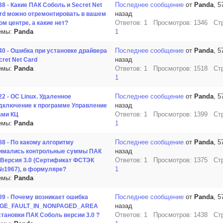
Последнее сообщение
от
Panda
, 5
38 - Какие ПАК Соболь и Secret Net
назад
rd можно отремонтировать в вашем
Ответов: 1 Просмотров: 1346 Ст
м центре, а какие нет?
емы:
Panda
1
Последнее сообщение
от
Panda
, 5
40 - Ошибка при установке драйвера
назад
cret Net Card
емы:
Panda
Ответов: 1 Просмотров: 1518 Ст
1
Последнее сообщение
от
Panda
, 5
22 - ОС Linux. Удаленное
назад
дключение к программе Управление
Ответов: 1 Просмотров: 1399 Ст
ами КЦ
емы:
Panda
1
Последнее сообщение
от
Panda
, 5
88 - По какому алгоритму
назад
имались контрольные суммы ПАК
Ответов: 1 Просмотров: 1375 Ст
 Версия 3.0 (Сертификат ФСТЭК
1
№1967), в формуляре?
емы:
Panda
Последнее сообщение
от
Panda
, 5
89 - Почему возникает ошибка
назад
GE_FAULT_IN_NONPAGED_AREA
Ответов: 1 Просмотров: 1438 Ст
становки ПАК Соболь версии 3.0 ?