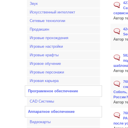
42
Звук
Ca
Искусственный интеллект
сервисно
Автор т
Сетевые технологии
Продакшен
42
Se
Игровые прохождения
Автор т
Игровые настройки
Игровые крафты
58
по
Игровое обучение
шаблон
Автор т
Игровые персонажи
Игровая карьера
76
сн
Программное обеспечение
Соболь,
России 
CAD Системы
Автор т
Аппаратное обеспечение
76
PA
Видеокарты
после у