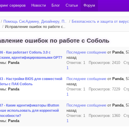
ринг серверов
Новости
Блог
Статьи
Форум
/
Помощь СисАдмину, Дизайнеру, П..
/
Безопасность и защита от вирус
/
Исправление ошибок по работе с..
вление ошибок по работе с Соболь
Последнее сообщение
от
Panda
, 5
36 - Как работает Соболь 3.0 с
назад
сками, идентифицированными GPT?
емы:
Panda
Ответов: 1 Просмотров: 2410 Ст
1
Последнее сообщение
от
Panda
, 5
33 - Настройки BIOS для совместной
назад
боты с ПАК Соболь
емы:
Panda
Ответов: 1 Просмотров: 7229 Ст
1
Последнее сообщение
от
Panda
, 5
37 - Какие идентификаторы iButton
назад
чше использовать для корректной
Ответов: 1 Просмотров: 1360 Ст
пособности?
емы:
Panda
1