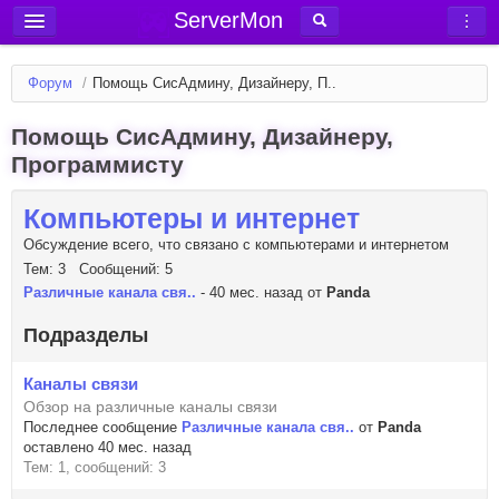
ServerMon
Добавить сервер
Форум
/
Помощь СисАдмину, Дизайнеру, П..
Мониторинг серверов
Помощь СисАдмину, Дизайнеру,
Новости
Программисту
Блог
Статьи
Компьютеры и интернет
Форум
Обсуждение всего, что связано с компьютерами и интернетом
Тем: 3 Сообщений: 5
Вход в аккаунт
Различные канала свя..
- 40 мес. назад от
Panda
Подразделы
Каналы связи
Обзор на различные каналы связи
Последнее сообщение
Различные канала свя..
от
Panda
оставлено 40 мес. назад
Тем: 1, сообщений: 3