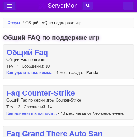
ServerMon
Добавить сервер
Форум
/
Общий FAQ по поддержке игр
Мониторинг серверов
Общий FAQ по поддержке игр
Новости
Блог
Общий Faq
Статьи
Общий Faq по играм
Тем: 7 Сообщений: 10
Форум
Как удалить все комм..
- 4 мес. назад от
Panda
Вход в аккаунт
Faq Counter-Strike
Общий Faq по серии игры Counter-Strike
Тем: 12 Сообщений: 14
Как изменить amxmodm..
- 48 мес. назад от
Неопределённый
Faq Grand There Auto San