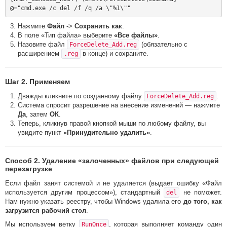
Нажмите
Файл
->
Сохранить как
.
В поле «Тип файла» выберите
«Все файлы»
.
Назовите файл
(обязательно с
ForceDelete_Add.reg
расширением
в конце) и сохраните.
.reg
Шаг 2. Применяем
Дважды кликните по созданному файлу
.
ForceDelete_Add.reg
Система спросит разрешение на внесение изменений — нажмите
Да
, затем
ОК
.
Теперь, кликнув правой кнопкой мыши по любому файлу, вы
увидите пункт
«Принудительно удалить»
.
Способ 2. Удаление «залоченных» файлов при следующей
перезагрузке
Если файл занят системой и не удаляется (выдает ошибку «Файл
используется другим процессом»), стандартный
не поможет.
del
Нам нужно указать реестру, чтобы Windows удалила его
до того, как
загрузится рабочий стол
.
Мы используем ветку
, которая выполняет команду один
RunOnce