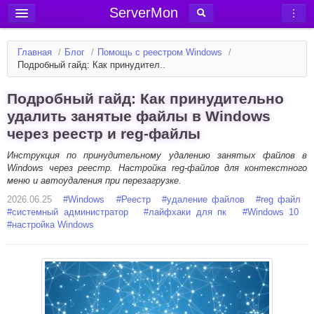
ServerMon
Добавить сервер
Главная
/
Блог
/
Помощь с реестром Windows
/
Мониторинг серверов
Подробный гайд: Как принудител..
Новости
Подробный гайд: Как принудительно
Блог
удалить занятые файлы в Windows
через реестр и reg-файлы
Статьи
Форум
Инструкция по принудительному удалению занятых файлов в
Windows через реестр. Настройка reg-файлов для контекстного
меню и автоудаления при перезагрузке.
Вход в аккаунт
2026.06.25
#
Windows
#
Реестр
#
удаление файлов
#
reg файл
#
системный администратор
#
лайфхаки для пк
#
Windows 10
#
настройка Windows