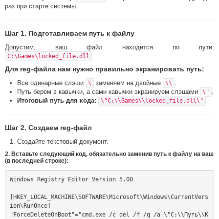
раз при старте системы.
Шаг 1. Подготавливаем путь к файлу
Допустим, ваш файл находится по пути:
C:\Games\locked_file.dll
Для reg-файла нам нужно правильно экранировать путь:
Все одинарные слэши
заменяем на двойные
.
\
\\
Путь берем в кавычки, а сами кавычки экранируем слэшами
.
\"
Итоговый путь для кода:
\"C:\\Games\\locked_file.dll\"
Шаг 2. Создаем reg-файл
Создайте текстовый документ.
2. Вставьте следующий код,
обязательно заменив путь к файлу на ваш
(в последней строке):
Windows Registry Editor Version 5.00

[HKEY_LOCAL_MACHINE\SOFTWARE\Microsoft\Windows\CurrentVers
ion\RunOnce]

"ForceDeleteOnBoot"="cmd.exe /c del /f /q /a \"C:\\Путь\\К