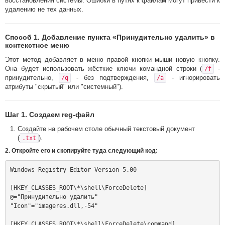
восстановления системы. Ошибки в путях к файлам могут привести к
удалению не тех данных.
Способ 1. Добавление пункта «Принудительно удалить» в
контекстное меню
Этот метод добавляет в меню правой кнопки мыши новую кнопку.
Она будет использовать жёсткие ключи командной строки (
-
/f
принудительно,
- без подтверждения,
- игнорировать
/q
/a
атрибуты "скрытый" или "системный").
Шаг 1. Создаем reg-файл
Создайте на рабочем столе обычный текстовый документ
(
).
.txt
2. Откройте его и скопируйте туда следующий код:
Windows Registry Editor Version 5.00

[HKEY_CLASSES_ROOT\*\shell\ForceDelete]

@="Принудительно удалить"

"Icon"="imageres.dll,-54"

[HKEY_CLASSES_ROOT\*\shell\ForceDelete\command]
