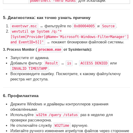
для эскалации.
powershell -Verb RunAs
5. Диагностика: как точно узнать причину
→ фильтруйте по
и
.
eventvwr.msc
0x80004005
Source
wevtutil qe System /q:"*
[System[Provider[@Name='Microsoft-Windows-FilterManager']
→ покажет блокировки файловой системы.
and EventID=5]]"
3. Process Monitor (
procmon.exe
от Sysinternals):
Запустите от админа.
Добавьте фильтр:
→
→
или
Result
is
ACCESS DENIED
.
INVALID TIMESTAMP
Воспроизведите ошибку. Посмотрите, к какому файлу/ключу
реестра нет доступа.
6. Профилактика
Держите Windows и драйверы контроллеров хранения
обновлёнными.
Используйте
раз в неделю для
w32tm /query /status
проверки рассинхрона.
Не отключайте службу
вручную.
W32Time
Избегайте ручного изменения атрибутов файлов через сторонние