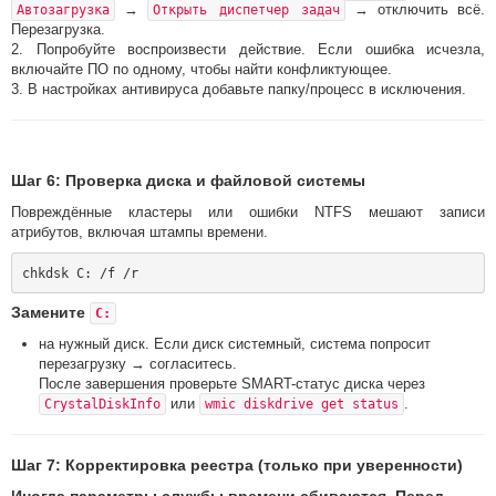
→
→ отключить всё.
Автозагрузка
Открыть диспетчер задач
Перезагрузка.
2. Попробуйте воспроизвести действие. Если ошибка исчезла,
включайте ПО по одному, чтобы найти конфликтующее.
3. В настройках антивируса добавьте папку/процесс в исключения.
Шаг 6: Проверка диска и файловой системы
Повреждённые кластеры или ошибки NTFS мешают записи
атрибутов, включая штампы времени.
Замените
C:
на нужный диск. Если диск системный, система попросит
перезагрузку → согласитесь.
После завершения проверьте SMART-статус диска через
или
.
CrystalDiskInfo
wmic diskdrive get status
Шаг 7: Корректировка реестра (только при уверенности)