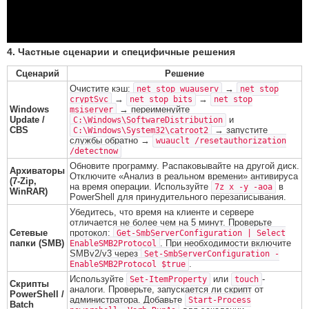
4. Частные сценарии и специфичные решения
Сценарий
Решение
Очистите кэш:
→
net stop wuauserv
net stop
→
→
cryptSvc
net stop bits
net stop
Windows
→ переименуйте
msiserver
Update /
и
C:\Windows\SoftwareDistribution
CBS
→ запустите
C:\Windows\System32\catroot2
службы обратно →
wuauclt /resetauthorization
/detectnow
Обновите программу. Распаковывайте на другой диск.
Архиваторы
Отключите «Анализ в реальном времени» антивируса
(7-Zip,
на время операции. Используйте
в
7z x -y -aoa
WinRAR)
PowerShell для принудительного перезаписывания.
Убедитесь, что время на клиенте и сервере
отличается не более чем на 5 минут. Проверьте
Сетевые
протокол:
Get-SmbServerConfiguration | Select
папки (SMB)
. При необходимости включите
EnableSMB2Protocol
SMBv2/v3 через
Set-SmbServerConfiguration -
.
EnableSMB2Protocol $true
Используйте
или
-
Set-ItemProperty
touch
Скрипты
аналоги. Проверьте, запускается ли скрипт от
PowerShell /
администратора. Добавьте
Start-Process
Batch