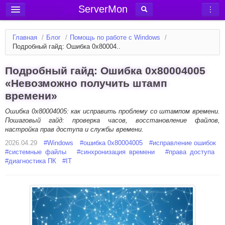
ServerMon
Добавить сервер
Главная
/
Блог
/
Помощь по работе с Windows
/
Мониторинг серверов
Подробный гайд: Ошибка 0x80004..
Новости
Подробный гайд: Ошибка 0x80004005
Блог
«Невозможно получить штамп
времени»
Статьи
Форум
Ошибка 0x80004005: как исправить проблему со штампом времени.
Пошаговый гайд: проверка часов, восстановление файлов,
настройка прав доступа и службы времени.
Вход в аккаунт
2026.04.29
#
Windows
#
ошибка 0x80004005
#
исправление ошибок
#
системные файлы
#
синхронизация времени
#
права доступа
#
диагностика ПК
#
IT