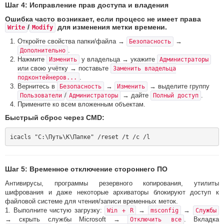
Шаг 4: Исправление прав доступа и владения
Ошибка часто возникает, если процесс не имеет права
/
для изменения метки времени.
Write
Modify
Откройте свойства папки/файла →
→
Безопасность
.
Дополнительно
Нажмите
у владельца → укажите
Изменить
Администраторы
или свою учётку → поставьте
Заменить владельца
.
подконтейнеров...
Вернитесь в
→
→ выделите группу
Безопасность
Изменить
/
→ дайте
.
Пользователи
Администраторы
Полный доступ
Примените ко всем вложенным объектам.
Быстрый сброс через CMD:
Шаг 5: Временное отключение стороннего ПО
Антивирусы, программы резервного копирования, утилиты
шифрования и даже некоторые архиваторы блокируют доступ к
файловой системе для чтения/записи временных меток.
1. Выполните чистую загрузку:
→
→
Win + R
msconfig
Службы
→ скрыть службы Microsoft →
. Вкладка
Отключить все