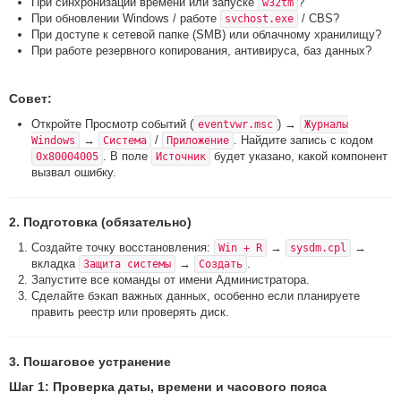
При синхронизации времени или запуске
?
w32tm
При обновлении Windows / работе
/ CBS?
svchost.exe
При доступе к сетевой папке (SMB) или облачному хранилищу?
При работе резервного копирования, антивируса, баз данных?
Совет:
Откройте Просмотр событий (
) →
eventvwr.msc
Журналы
→
/
. Найдите запись с кодом
Windows
Система
Приложение
. В поле
будет указано, какой компонент
0x80004005
Источник
вызвал ошибку.
2. Подготовка (обязательно)
Создайте точку восстановления:
→
→
Win + R
sysdm.cpl
вкладка
→
.
Защита системы
Создать
Запустите все команды от имени Администратора.
Сделайте бэкап важных данных, особенно если планируете
править реестр или проверять диск.
3. Пошаговое устранение
Шаг 1: Проверка даты, времени и часового пояса