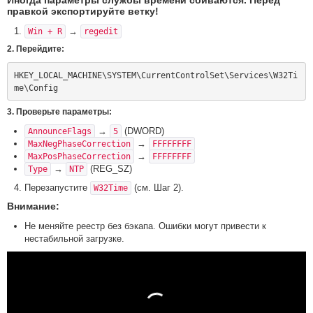
Иногда параметры службы времени сбиваются. Перед
правкой экспортируйте ветку!
→
Win + R
regedit
2. Перейдите:
HKEY_LOCAL_MACHINE\SYSTEM\CurrentControlSet\Services\W32Ti
3. Проверьте параметры:
→
(DWORD)
AnnounceFlags
5
→
MaxNegPhaseCorrection
FFFFFFFF
→
MaxPosPhaseCorrection
FFFFFFFF
→
(REG_SZ)
Type
NTP
Перезапустите
(см. Шаг 2).
W32Time
Внимание:
Не меняйте реестр без бэкапа. Ошибки могут привести к
нестабильной загрузке.