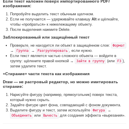
Если текст наложен поверх импортированного PDF/
изображения:
Попробуйте выделить текст обычным щелчком.
Если не получается — удерживайте клавишу
Alt
и щёлкайте,
чтобы «пробраться» к нижележащему объекту.
После выделения нажмите Delete.
Заблокированный или защищённый текст
Проверьте, не находится ли объект в защищённом слое:
Формат
→
→
, если нужно.
Группа
Разгруппировать
Если текст является частью сложного объекта — войдите в
группу: щёлкните правой кнопкой →
(или
),
Зайти в группу
F3
затем удалите текст.
«Стирание» части текста как изображения
Draw — не растровый редактор, но можно имитировать
стирание:
Нарисуйте фигуру (например, прямоугольник) поверх текста,
который нужно скрыть.
Задайте фигуре цвет фона, совпадающий с фоном документа.
Выделите фигуру и текст, затем используйте
→
Фигура
или
для создания эффекта «вырезания».
Объединить
Вычесть