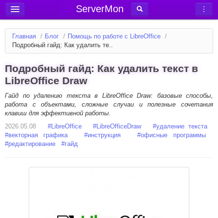
ServerMon
Добавить сервер
Главная
/
Блог
/
Помощь по работе с LibreOffice
/
Мониторинг серверов
Подробный гайд: Как удалить те..
Новости
Подробный гайд: Как удалить текст в
Блог
LibreOffice Draw
Статьи
Гайд по удалению текста в LibreOffice Draw: базовые способы,
работа с объектами, сложные случаи и полезные сочетания
Форум
клавиш для эффективной работы.
2026.05.08
Вход в аккаунт
#
LibreOffice
#
LibreOfficeDraw
#
удаление текста
#
векторная графика
#
инструкция
#
офисные программы
#
редактирование
#
гайд