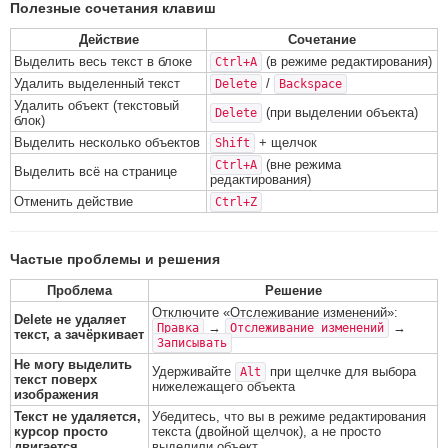
Полезные сочетания клавиш
Действие
Сочетание
Выделить весь текст в блоке
(в режиме редактирования)
Ctrl+A
Удалить выделенный текст
/
Delete
Backspace
Удалить объект (текстовый
(при выделении объекта)
Delete
блок)
Выделить несколько объектов
+ щелчок
Shift
(вне режима
Ctrl+A
Выделить всё на странице
редактирования)
Отменить действие
Ctrl+Z
Частые проблемы и решения
Проблема
Решение
Отключите «Отслеживание изменений»:
Delete не удаляет
→
→
Правка
Отслеживание изменений
текст, а зачёркивает
Записывать
Не могу выделить
Удерживайте
при щелчке для выбора
Alt
текст поверх
нижележащего объекта
изображения
Текст не удаляется,
Убедитесь, что вы в режиме редактирования
курсор просто
текста (двойной щелчок), а не просто
двигается
выделили объект