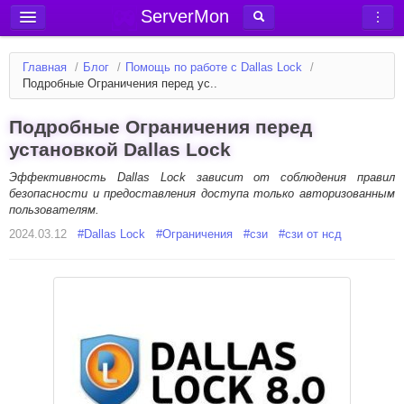
ServerMon
Добавить сервер
Главная
/
Блог
/
Помощь по работе с Dallas Lock
/
Мониторинг серверов
Подробные Ограничения перед ус..
Новости
Подробные Ограничения перед
Блог
установкой Dallas Lock
Статьи
Эффективность Dallas Lock зависит от соблюдения правил
безопасности и предоставления доступа только авторизованным
Форум
пользователям.
2024.03.12
Вход в аккаунт
#
Dallas Lock
#
Ограничения
#
сзи
#
сзи от нсд