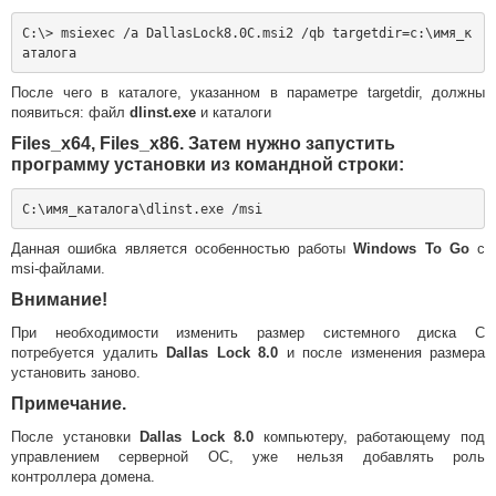
C:\> msiexec /a DallasLock8.0C.msi2 /qb targetdir=c:\имя_к
После чего в каталоге, указанном в параметре targetdir, должны
появиться: файл
dlinst.exe
и каталоги
Files_x64, Files_x86. Затем нужно запустить
программу установки из командной строки:
Данная ошибка является особенностью работы
Windows To Go
с
msi-файлами.
Внимание!
При необходимости изменить размер системного диска С
потребуется удалить
Dallas Lock 8.0
и после изменения размера
установить заново.
Примечание.
После установки
Dallas Lock 8.0
компьютеру, работающему под
управлением серверной ОС, уже нельзя добавлять роль
контроллера домена.