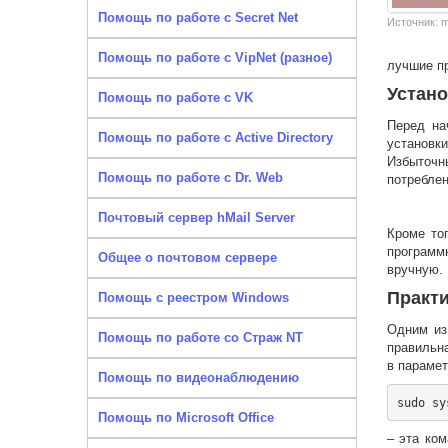
Помощь по работе с Secret Net
Источник: m
Помощь по работе с VipNet (разное)
лучшие пр
Устано
Помощь по работе с VK
Перед на
Помощь по работе с Active Directory
установк
Избыточ
Помощь по работе с Dr. Web
потреблен
Почтовый сервер hMail Server
Кроме то
программ
Общее о почтовом сервере
вручную.
Практ
Помощь с реестром Windows
Одним из
Помощь по работе со Страж NT
правильн
в парамет
Помощь по видеонаблюдению
Помощь по Microsoft Office
– эта ко