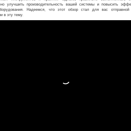
ьно улучшить производительность вашей системы и повысить эффе
борудования. Надеемся, что этот обзор стал для вас отправной
и в эту тему.