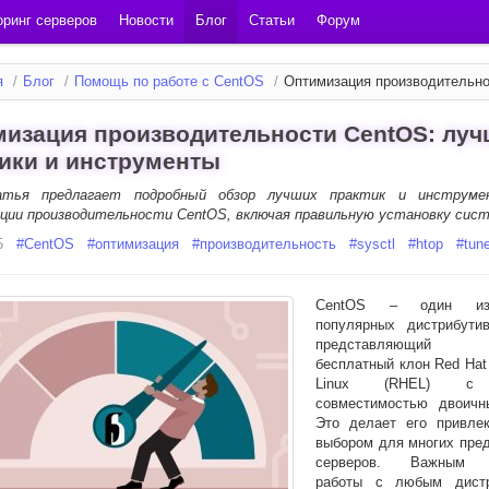
ринг серверов
Новости
Блог
Статьи
Форум
я
/
Блог
/
Помощь по работе с CentOS
/
Оптимизация производительно
изация производительности CentOS: лу
ики и инструменты
тья предлагает подробный обзор лучших практик и инструме
ции производительности CentOS, включая правильную установку сис
5
#
CentOS
#
оптимизация
#
производительность
#
sysctl
#
htop
#
tun
CentOS – один и
популярных дистрибутив
представляющий
бесплатный клон Red Hat 
Linux (RHEL) с 
совместимостью двоичн
Это делает его привле
выбором для многих пред
серверов. Важным а
работы с любым дистр