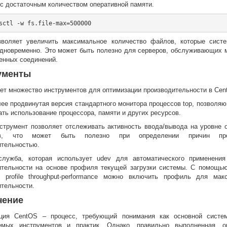
с достаточным количеством оперативной памяти.
зволяет увеличить максимальное количество файлов, которые сист
одновременно. Это может быть полезно для серверов, обслуживающих 
енных соединений.
ументы
ет множество инструментов для оптимизации производительности в Cen
лее продвинутая версия стандартного монитора процессов top, позволя
ть использование процессора, памяти и других ресурсов.
инструмент позволяет отслеживать активность ввода/вывода на уровне 
ов, что может быть полезно при определении причин п
ительностью.
служба, которая использует udev для автоматического применения
ительности на основе профиля текущей загрузки системы. С помощь
m profile throughput-performance можно включить профиль для мак
ительности.
чение
ция CentOS – процесс, требующий понимания как основной систе
емых инструментов и практик. Однако, правильно выполненная, 