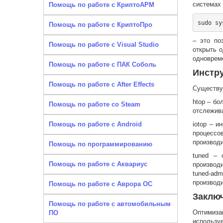
системах 
Помощь по работе с КриптоАРМ
Помощь по работе с КриптоПро
– это по
Помощь по работе с Visual Studio
открыть 
одноврем
Помощь по работе с ПАК Соболь
Инстр
Помощь по работе с After Effects
Существу
htop – бо
Помощь по работе со Steam
отслежива
Помощь по работе с Android
iotop – 
процесс
производ
Помощь по программированию
tuned – 
Помощь по работе с Аквариус
производ
tuned-ad
производ
Помощь по работе с Аврора ОС
Заклю
Помощь по работе с автомобильным
Оптимиза
ПО
использу