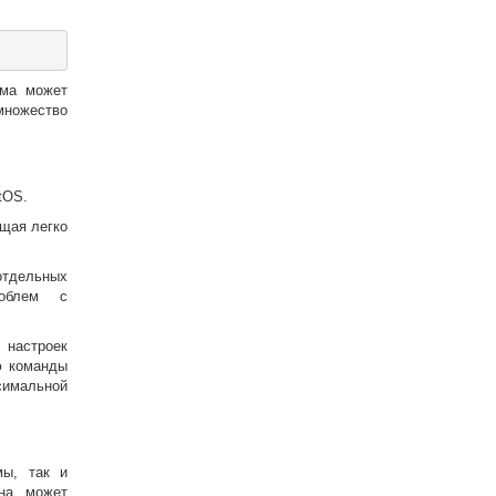
ема может
множество
tOS.
ющая легко
отдельных
роблем с
 настроек
ю команды
симальной
мы, так и
она может