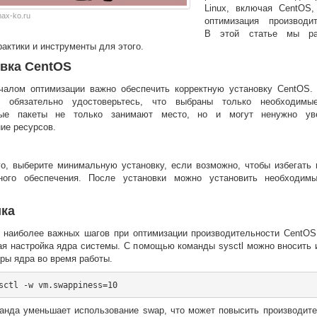
Linux, включая CentOS,
ax-ko.ru
оптимизация производит
В этой статье мы ра
актики и инструменты для этого.
вка CentOS
чалом оптимизации важно обеспечить корректную установку CentOS.
и обязательно удостоверьтесь, что выбраны только необходимы
ные пакеты не только занимают место, но и могут ненужно уве
ие ресурсов.
го, выберите минимальную установку, если возможно, чтобы избегать 
ного обеспечения. После установки можно установить необходим
ика
 наиболее важных шагов при оптимизации производительности CentOS
ая настройка ядра системы. С помощью команды sysctl можно вносить 
ры ядра во время работы.
манда уменьшает использование swap, что может повысить производите