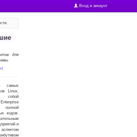
Вход в аккаунт
сти..
чшие
нтов для
темы.
ed
з самых
ов Linux,
 собой
Enterprise
полной
ых кодов.
кательным
приятий и
спектом
ибутивом