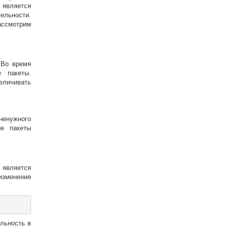
 является
ельности.
ссмотрим
 Во время
е пакеты.
личивать
ненужного
ые пакеты
 является
изменения
льность в