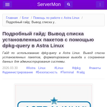
ServerMon
Добавить сервер
Главная
/
Блог
/
Помощь по работе с Astra Linux
/
Мониторинг серверов
Подробный гайд: Вывод списка у..
Новости
Подробный гайд: Вывод списка
Блог
установленных пакетов с помощью
dpkg-query в Astra Linux
Статьи
Форум
Гайд по использованию dpkg-query в Astra Linux. Вывод списка
установленных пакетов, форматирование вывода и сохранение
данных для администрирования системы.
Вход в аккаунт
2026.03.30
#
Astra Linux
#
Linux
#
dpkg
#
пакеты
#
администрирование
#
Безопасность
#
Terminal
#
гайд