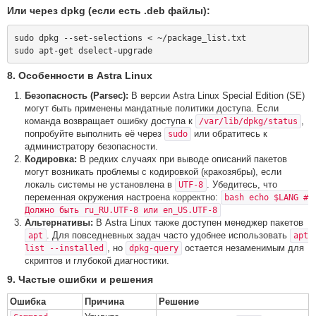
Или через dpkg (если есть .deb файлы):
sudo dpkg --set-selections < ~/package_list.txt

8. Особенности в Astra Linux
Безопасность (Parsec):
В версии Astra Linux Special Edition (SE)
могут быть применены мандатные политики доступа. Если
команда возвращает ошибку доступа к
,
/var/lib/dpkg/status
попробуйте выполнить её через
или обратитесь к
sudo
администратору безопасности.
Кодировка:
В редких случаях при выводе описаний пакетов
могут возникать проблемы с кодировкой (кракозябры), если
локаль системы не установлена в
. Убедитесь, что
UTF-8
переменная окружения настроена корректно:
bash echo $LANG #
Должно быть ru_RU.UTF-8 или en_US.UTF-8
Альтернативы:
В Astra Linux также доступен менеджер пакетов
. Для повседневных задач часто удобнее использовать
apt
apt
, но
остается незаменимым для
list --installed
dpkg-query
скриптов и глубокой диагностики.
9. Частые ошибки и решения
Ошибка
Причина
Решение