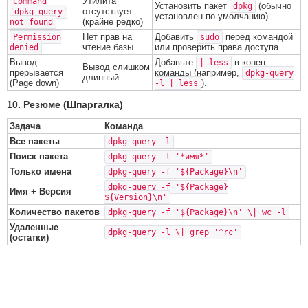
Утилита
Command
Установить пакет
(обычно
dpkg
отсутствует
'dpkg-query'
установлен по умолчанию).
(крайне редко)
not found
Нет прав на
Добавить
перед командой
Permission
sudo
чтение базы
или проверить права доступа.
denied
Вывод
Добавьте
в конец
| less
Вывод слишком
прерывается
команды (например,
dpkg-query
длинный
(Page down)
).
-l | less
10. Резюме (Шпаргалка)
Задача
Команда
Все пакеты
dpkg-query -l
Поиск пакета
dpkg-query -l '*имя*'
Только имена
dpkg-query -f '${Package}\n'
dpkg-query -f '${Package}
Имя + Версия
${Version}\n'
Количество пакетов
dpkg-query -f '${Package}\n' \| wc -l
Удаленные
dpkg-query -l \| grep '^rc'
(остатки)