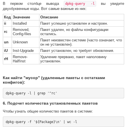
В первом столбце вывода
вы увидите
dpkg-query -l
двухбуквенные коды. Вот самые важные из них:
Код
Значение
Описание
ii
Installed
Пакет успешно установлен и настроен.
Removed,
Пакет удален, но файлы конфигурации
rc
Config-files
остались.
Пакет неизвестен системе (часто означает, что
un
Unknown
он не установлен).
iU
Inst-Upgrade
Пакет установлен, но требует обновления.
Remove-
Удаление прервано, пакет наполовину
rH
HalfInst
установлен.
Как найти "мусор" (удаленные пакеты с остатками
конфигов):
6. Подсчет количества установленных пакетов
Чтобы узнать общее количество пакетов в системе: