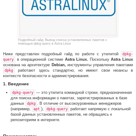
Подробный гайд: Вывод списка установленных пакетов с
помощью dpkg-query в Astra Linux
Ниже представлен подробный гайд по работе с утилитой
dpkg-
в операционной системе
Astra Linux.
Поскольку
Astra Linux
query
основана на архитектуре
Debian,
инструменты управления пакетами
работают здесь стандартно, но имеют свои нюансы в
dpkg
контексте безопасности и администрирования.
1. Введение
— это утилита командной строки, предназначенная
dpkg-query
для поиска информации о пакетах, зарегистрированных в базе
данных
. В отличие от высокоуровневых менеджеров
dpkg
(например,
),
работает напрямую с локальной
apt
dpkg-query
базой данных установленных пакетов, не обращаясь к
репозиториям в интернете.