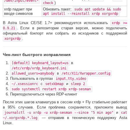
/dev/input/event*
)
check
xrdp падает при
Обновить пакет:
sudo apt update && sudo
вводе символов
apt install --reinstall xrdp xorgxrdp
В Astra Linux CE/SE 1.7+ рекомендуется использовать
xrdp >=
. Если в репозитории старая версия, можно подключить
0.9.21
официальный бэкпорт или собрать из исходников с поддержкой
.
xorgxrdp
Чек-лист быстрого исправления
в
[default] keyboard_layout=us
/etc/xrdp/xrdp_keyboard.ini
в
allowed_users=anybody
/etc/X11/Xwrapper.config
Пользователь в группах
input,tty,video
с
и
~/.xsessionrc
setxkbmap
sleep 2
sudo systemctl restart xrdp xrdp-sesman
Переподключиться через RDP-клиент
После этих шагов клавиатура в сессии xrdp + Fly стабильно работает
в 95% случаев. Если проблема сохраняется, приложите вывод
и
journalctl -u xrdp -u xrdp-sesman --since "5 min ago"
cat
— отправив в техническую поддержку Asta
~/.xorgxrdp.*.log
Linux.