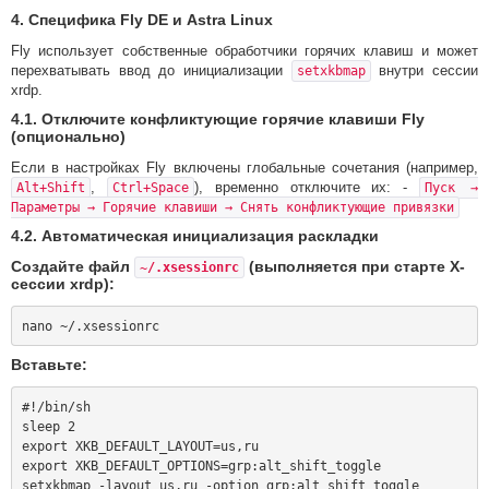
4. Специфика Fly DE и Astra Linux
Fly использует собственные обработчики горячих клавиш и может
перехватывать ввод до инициализации
внутри сессии
setxkbmap
xrdp.
4.1. Отключите конфликтующие горячие клавиши Fly
(опционально)
Если в настройках Fly включены глобальные сочетания (например,
,
), временно отключите их: -
Alt+Shift
Ctrl+Space
Пуск →
Параметры → Горячие клавиши → Снять конфликтующие привязки
4.2. Автоматическая инициализация раскладки
Создайте файл
(выполняется при старте X-
~/.xsessionrc
сессии xrdp):
Вставьте:
#!/bin/sh

sleep 2

export XKB_DEFAULT_LAYOUT=us,ru

export XKB_DEFAULT_OPTIONS=grp:alt_shift_toggle
