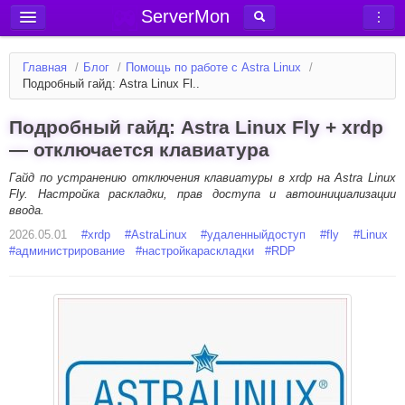
ServerMon
Добавить сервер
Главная
/
Блог
/
Помощь по работе с Astra Linux
/
Мониторинг серверов
Подробный гайд: Astra Linux Fl..
Новости
Подробный гайд: Astra Linux Fly + xrdp
Блог
— отключается клавиатура
Статьи
Гайд по устранению отключения клавиатуры в xrdp на Astra Linux
Fly. Настройка раскладки, прав доступа и автоинициализации
Форум
ввода.
2026.05.01
Вход в аккаунт
#
xrdp
#
AstraLinux
#
удаленныйдоступ
#
fly
#
Linux
#
администрирование
#
настройкараскладки
#
RDP