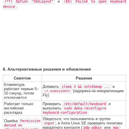
и
(**) Option "XkbLayout"
(EE) Failed to open keyboard
.
device
6. Альтернативные решения и обновления
Симптом
Решение
Клавиатура
Добавить
в
sleep 3 && setxkbmap ...
работает первые 5–
(задержка на инициализацию
~/.xsessionrc
10 секунд, потом
Fly)
отключается
Работает только
Проверить
и
/etc/default/keyboard
английская
выполнить
sudo dpkg-reconfigure
раскладка
keyboard-configuration
Убедиться, что пользователь в группе
Ошибка
Permission
; в Astra Linux SE проверить политики
input
denied on
мандатного контроля (
или
pdp-admin
mac-