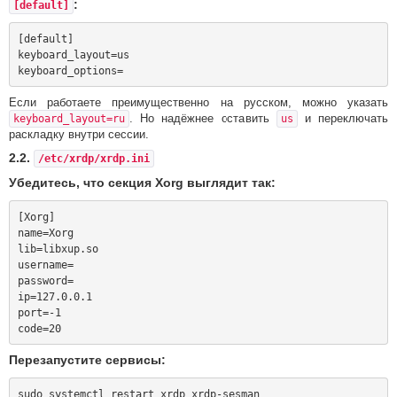
:
[default]
[default]

keyboard_layout=us

Если работаете преимущественно на русском, можно указать
. Но надёжнее оставить
и переключать
keyboard_layout=ru
us
раскладку внутри сессии.
2.2.
/etc/xrdp/xrdp.ini
Убедитесь, что секция Xorg выглядит так:
[Xorg]

name=Xorg

lib=libxup.so

username=

password=

ip=127.0.0.1

port=-1

Перезапустите сервисы: