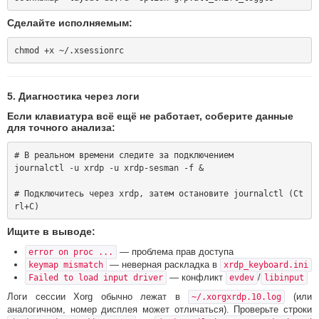
Сделайте исполняемым:
5. Диагностика через логи
Если клавиатура всё ещё не работает, соберите данные
для точного анализа:
# В реальном времени следите за подключением

journalctl -u xrdp -u xrdp-sesman -f &

# Подключитесь через xrdp, затем остановите journalctl (Ct
Ищите в выводе:
— проблема прав доступа
error on proc ...
— неверная раскладка в
keymap mismatch
xrdp_keyboard.ini
— конфликт
/
Failed to load input driver
evdev
libinput
Логи сессии Xorg обычно лежат в
(или
~/.xorgxrdp.10.log
аналогичном, номер дисплея может отличаться). Проверьте строки