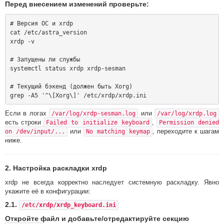
Перед внесением изменений проверьте:
# Версия ОС и xrdp

cat /etc/astra_version

xrdp -v

# Запущены ли службы

systemctl status xrdp xrdp-sesman

# Текущий бэкенд (должен быть Xorg)

Если в логах
или
/var/log/xrdp-sesman.log
/var/log/xrdp.log
есть строки
,
Failed to initialize keyboard
Permission denied
или
, переходите к шагам
on /dev/input/...
No matching keymap
ниже.
2. Настройка раскладки xrdp
xrdp не всегда корректно наследует системную раскладку. Явно
укажите её в конфигурации:
2.1.
/etc/xrdp/xrdp_keyboard.ini
Откройте файл и добавьте/отредактируйте секцию