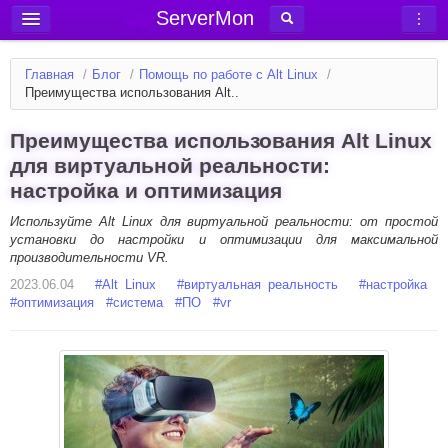
ServerMon
Добавить сервер
Главная
/
Блог
/
Помощь по работе с Alt Linux
/
Мониторинг серверов
Преимущества использования Alt..
Новости
Преимущества использования Alt Linux
Блог
для виртуальной реальности:
настройка и оптимизация
Статьи
Форум
Используйте Alt Linux для виртуальной реальности: от простой
установки до настройки и оптимизации для максимальной
производительности VR.
Вход в аккаунт
2023.06.04
#
Alt Linux
#
виртуальная реальность
#
настройка
#
оптимизация
#
система
#
ПО
#
vr