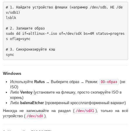
# 1. Найдите устройство флешки (например /dev/sdb, НЕ /de
v/sdb1)

lsblk

# 2. Запишите образ

sudo dd if=altlinux-*.iso of=/dev/sdX bs=4M status=progres
s oflag=sync

# 3. Синхронизируйте кэш

Windows
Используйте
Rufus
→ Выберите образ → Режим:
(не
DD-образ
ISO)
Либо
Ventoy
(установите на флешку, просто скопируйте ISO в
корень)
Либо
balenaEtcher
(проверенный кроссплатформенный вариант)
Никогда не записывайте на раздел (
), только на всё
/dev/sdX1
устройство (
).
/dev/sdX