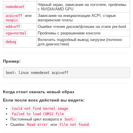
Чёрный экран, зависание на логотипе, проблемы
nomodeset
с NVIDIA/AMD GPU
или
Зависание на инициализации ACPI, старые
acpi=off
материнские платы
noapic
Ошибки чтения дисков/флешек на этапе pre-boot
edd=off
Проблемы с разрешением консоли
vga=normal
Включить подробный вывод загрузки (полезно
debug
для диагностики)
Пример:
Когда стоит скачать новый образ
Если после всех действий вы видите:
Could not find kernel image
Failed to load COM32 file
Постоянный цикл возврата в
boot:
Ошибки
или
Read error
File not found