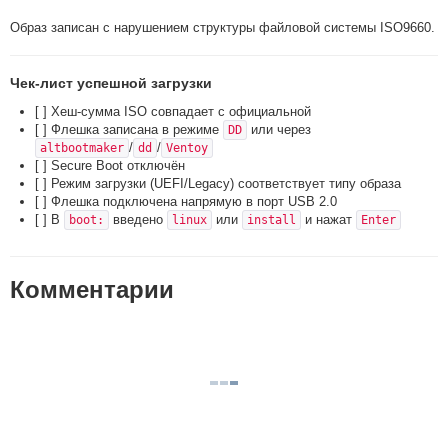
Образ записан с нарушением структуры файловой системы ISO9660.
Чек-лист успешной загрузки
[ ] Хеш-сумма ISO совпадает с официальной
[ ] Флешка записана в режиме
или через
DD
/
/
altbootmaker
dd
Ventoy
[ ] Secure Boot отключён
[ ] Режим загрузки (UEFI/Legacy) соответствует типу образа
[ ] Флешка подключена напрямую в порт USB 2.0
[ ] В
введено
или
и нажат
boot:
linux
install
Enter
Комментарии