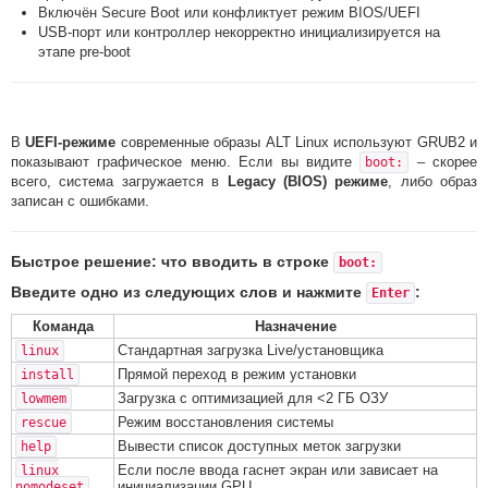
Включён Secure Boot или конфликтует режим BIOS/UEFI
USB-порт или контроллер некорректно инициализируется на
этапе pre-boot
В
UEFI-режиме
современные образы ALT Linux используют GRUB2 и
показывают графическое меню. Если вы видите
– скорее
boot:
всего, система загружается в
Legacy (BIOS) режиме
, либо образ
записан с ошибками.
Быстрое решение: что вводить в строке
boot:
Введите одно из следующих слов и нажмите
:
Enter
Команда
Назначение
Стандартная загрузка Live/установщика
linux
Прямой переход в режим установки
install
Загрузка с оптимизацией для <2 ГБ ОЗУ
lowmem
Режим восстановления системы
rescue
Вывести список доступных меток загрузки
help
Если после ввода гаснет экран или зависает на
linux
инициализации GPU
nomodeset