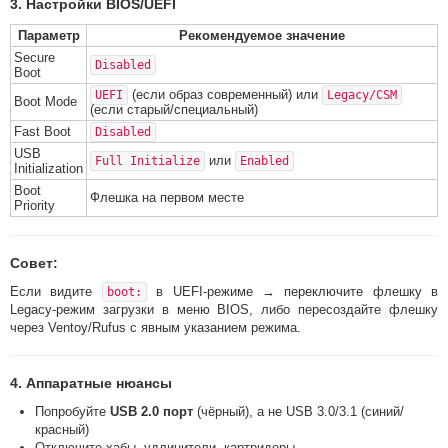
3. Настройки BIOS/UEFI
Параметр
Рекомендуемое значение
Secure
Disabled
Boot
(если образ современный) или
UEFI
Legacy/CSM
Boot Mode
(если старый/специальный)
Fast Boot
Disabled
USB
или
Full Initialize
Enabled
Initialization
Boot
Флешка на первом месте
Priority
Совет:
Если видите
в UEFI-режиме → переключите флешку в
boot:
Legacy-режим загрузки в меню BIOS, либо пересоздайте флешку
через Ventoy/Rufus с явным указанием режима.
4. Аппаратные нюансы
Попробуйте
USB 2.0 порт
(чёрный), а не USB 3.0/3.1 (синий/
красный)
Отключите хабы, удлинители, картридеры