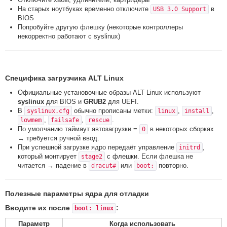
На старых ноутбуках временно отключите
в
USB 3.0 Support
BIOS
Попробуйте другую флешку (некоторые контроллеры
некорректно работают с syslinux)
Специфика загрузчика ALT Linux
Официальные установочные образы ALT Linux используют
syslinux
для BIOS и
GRUB2
для UEFI.
В
обычно прописаны метки:
,
,
syslinux.cfg
linux
install
,
,
.
lowmem
failsafe
rescue
По умолчанию таймаут автозагрузки =
в некоторых сборках
0
→ требуется ручной ввод.
При успешной загрузке ядро передаёт управление
,
initrd
который монтирует
с флешки. Если флешка не
stage2
читается → падение в
или
повторно.
dracut#
boot:
Полезные параметры ядра для отладки
Вводите их после
:
boot: linux
Параметр
Когда использовать