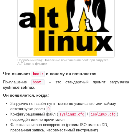
Подробный гайд: Появление приглашения boot: при загрузке
ALT Linux с флешки
Что означает
и почему он появляется
boot:
Приглашение
– это стандартный промпт загрузчика
boot:
syslinux/isolinux
.
Он появляется, когда:
Загрузчик не нашёл пункт меню по умолчанию или таймаут
автозагрузки равен
0
Конфигурационный файл (
/
)
syslinux.cfg
isolinux.cfg
повреждён или не прочитался
Флешка записана некорректно (режим ISO вместо DD,
прерванная запись, несовместимый инструмент)