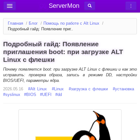
ServerMon
Добавить сервер
Главная
/
Блог
/
Помощь по работе с Alt Linux
/
Мониторинг серверов
Подробный гайд: Появление приг..
Новости
Подробный гайд: Появление
Блог
приглашения boot: при загрузке ALT
Linux с флешки
Статьи
Форум
Почему появляется boot: при загрузке ALT Linux с флешки и как это
исправить: проверка образа, запись в режиме DD, настройки
BIOS/UEFI, параметры ядра.
Вход в аккаунт
2026.05.16
#
Alt Linux
#
Linux
#
загрузка с флешки
#
установка
#
syslinux
#
BIOS
#
UEFI
#
dd