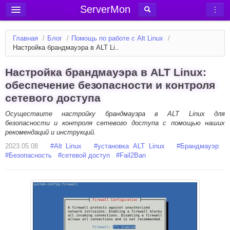
ServerMon
Добавить сервер
Главная
/
Блог
/
Помощь по работе с Alt Linux
/
Мониторинг серверов
Настройка брандмауэра в ALT Li..
Новости
Настройка брандмауэра в ALT Linux:
Блог
обеспечение безопасности и контроля
сетевого доступа
Статьи
Форум
Осуществите настройку брандмауэра в ALT Linux для
безопасности и контроля сетевого доступа с помощью наших
рекомендаций и инструкций.
Вход в аккаунт
2023.05.08
#
Alt Linux
#
установка ALT Linux
#
Брандмауэр
#
Безопасность
#
сетевой доступ
#
Fail2Ban