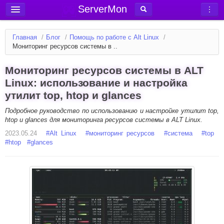
ServerMon
Добавить сервер
Главная
/
Блог
/
Помощь по работе с Alt Linux
/
Мониторинг серверов
Мониторинг ресурсов системы в ..
Новости
Мониторинг ресурсов системы в ALT
Блог
Linux: использование и настройка
утилит top, htop и glances
Статьи
Форум
Подробное руководство по использованию и настройке утилит top,
htop и glances для мониторинга ресурсов системы в ALT Linux.
Вход в аккаунт
2023.05.24
#
Alt Linux
#
мониторинг ресурсов
#
система
#
top
#
htop
#
glances