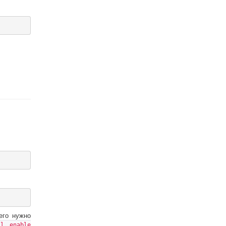
 его нужно
tl enable