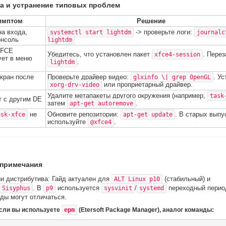
а и устранение типовых проблем
имптом
Решение
на входа,
-> проверьте логи:
systemctl start lightdm
journalc
онсоль
lightdm
XFCE
Убедитесь, что установлен пакет
. Перез
xfce4-session
ует в меню
.
lightdm
кран после
Проверьте драйвер видео:
. У
glxinfo \| grep OpenGL
или проприетарный драйвер.
xorg-drv-video
Удалите метапакеты другого окружения (например,
task
 с другим DE
затем
.
apt-get autoremove
не
Обновите репозитории:
. В старых выпу
ask-xfce
apt-get update
используйте
.
@xfce4
примечания
и дистрибутива: Гайд актуален для
(стабильный) и
ALT Linux p10
. В
используется
/
переходный перио
Sisyphus
p9
sysvinit
systemd
ды могут отличаться.
Если вы используете
epm
(Etersoft Package Manager), аналог команды: