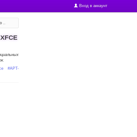
Вход в аккаунт
 ..
 XFCE
циальных
ок.
ce
#
APT-