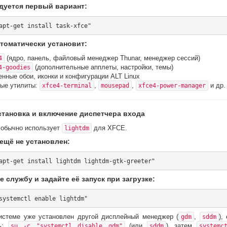
дуется первый вариант:
втоматически установит:
(ядро, панель, файловый менеджер Thunar, менеджер сессий)
4
(дополнительные апплеты, настройки, темы)
4-goodies
нные обои, иконки и конфигурации ALT Linux
ые утилиты:
,
,
и др.
xfce4-terminal
mousepad
xfce4-power-manager
Установка и включение диспетчера входа
 обычно использует
для XFCE.
lightdm
 ещё не установлен:
 службу и задайте её запуск при загрузке:
истеме уже установлен другой дисплейный менеджер (
,
),
gdm
sddm
ть:
(или
), затем
su -c "systemctl disable gdm"
sddm
systemc