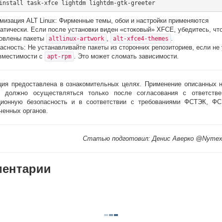
мизация ALT Linux: Фирменные темы, обои и настройки применяются
атически. Если после установки виден «стоковый» XFCE, убедитесь, чт
овлены пакеты
,
.
altlinux-artwork
alt-xfce4-themes
асность: Не устанавливайте пакеты из сторонних репозиториев, если не
вместимости с
. Это может сломать зависимости.
apt-rpm
ия предоставлена в ознакомительных целях. Применение описанных н
, должно осуществляться только после согласования с ответств
ионную безопасность и в соответствии с требованиями ФСТЭК, Ф
ченных органов.
Статью подготовил: Денис Аверко @Nymexi
ентарии