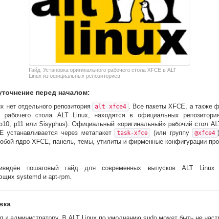
Гайд: Установка оригинального рабочего стола XFCE в ALT
Linux из официальных репозиториев
уточнение перед началом:
ux нет отдельного репозитория
. Все пакеты XFCE, а также 
alt xfce4
и рабочего стола ALT Linux, находятся в официальных репозитори
p10, p11 или Sisyphus). Официальный «оригинальный» рабочий стол AL
E устанавливается через метапакет
(или группу
task-xfce
@xfce4
собой ядро XFCE, панель, темы, утилиты и фирменные конфигурации про
иведён пошаговый гайд для современных выпусков ALT Linux (p
щих systemd и apt-rpm.
вка
п к администратору. В ALT Linux по умолчанию sudo может быть не наст