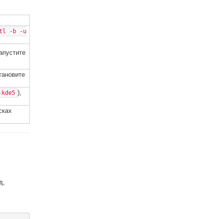
tl -b -u
апустите
становите
),
-kde5
сках
д,