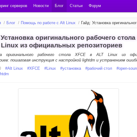
ринг серверов
Новости
Блог
Статьи
Форум
я
/
Блог
/
Помощь по работе с Alt Linux
/
Гайд: Установка оригинального
 Установка оригинального рабочего стола
 Linux из официальных репозиториев
ка оригинального рабочего стола XFCE в ALT Linux из офи
риев: пошаговая инструкция с настройкой lightdm и устранением ошиб
0
#
Alt Linux
#
XFCE
#
Linux
#
установка
#
рабочий стол
#
open-sour
ghtdm