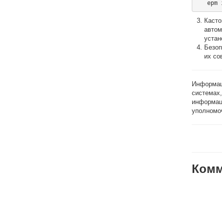
Касто
автом
устан
Безоп
их со
Информац
системах
информац
уполномо
Комм