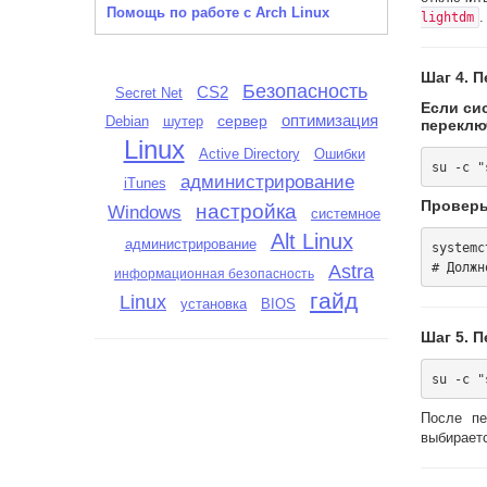
Помощь по работе с Arch Linux
.
lightdm
Шаг 4. 
Безопасность
CS2
Secret Net
Если си
сервер
оптимизация
шутер
Debian
переклю
Linux
Active Directory
Ошибки
администрирование
iTunes
Проверь
настройка
Windows
системное
Alt Linux
администрирование
systemc
Astra
информационная безопасность
гайд
Linux
установка
BIOS
Шаг 5. 
После пе
выбираетс