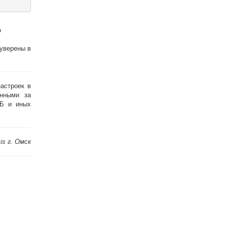
о
 уверены в
астроек в
енными за
СБ и иных
s г. Омск