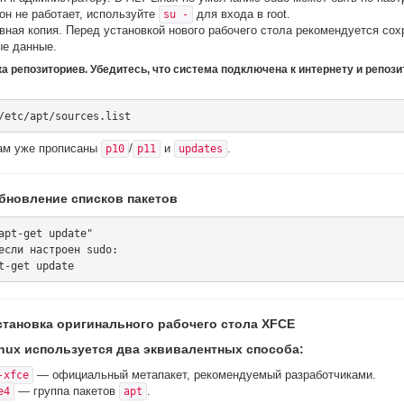
он не работает, используйте
для входа в root.
su -
вная копия. Перед установкой нового рабочего стола рекомендуется сох
е данные.
ка репозиториев. Убедитесь, что система подключена к интернету и репоз
ам уже прописаны
/
и
.
p10
p11
updates
Обновление списков пакетов
apt-get update"

если настроен sudo:

Установка оригинального рабочего стола XFCE
inux используется два эквивалентных способа:
— официальный метапакет, рекомендуемый разработчиками.
-xfce
— группа пакетов
.
e4
apt