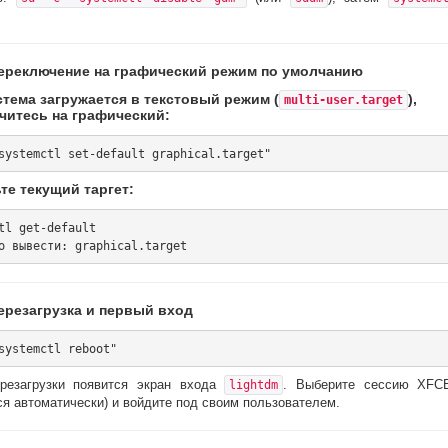
Переключение на графический режим по умолчанию
стема загружается в текстовый режим (
),
multi-user.target
читесь на графический:
те текущий таргет:
tl get-default

Перезагрузка и первый вход
резагрузки появится экран входа
. Выберите сессию XFC
lightdm
я автоматически) и войдите под своим пользователем.