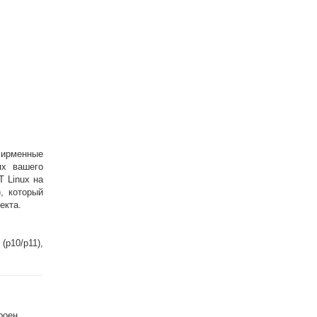
фирменные
ях вашего
T Linux на
), который
екта.
10/p11),
роен.