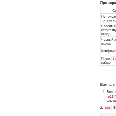
Проверк
С
Нет экра
только к
Сессия 
отсутств
входа
Чёрный э
входа
Конфликт
Пакет
t
найден
Важные 
Верси
/
p11
коман
2.
epm
: 