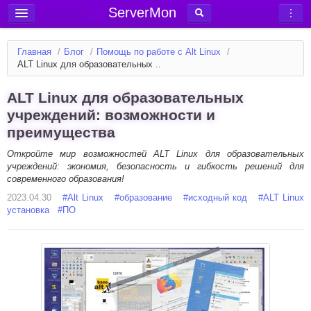
ServerMon
Добавить сервер
Главная
/
Блог
/
Помощь по работе с Alt Linux
/
Мониторинг серверов
ALT Linux для образовательных ..
Новости
ALT Linux для образовательных
Блог
учреждений: возможности и
преимущества
Статьи
Форум
Откройте мир возможностей ALT Linux для образовательных
учреждений: экономия, безопасность и гибкость решений для
современного образования!
Вход в аккаунт
2023.04.30
#
Alt Linux
#
образование
#
исходный код
#
ALT Linux
установка
#
ПО