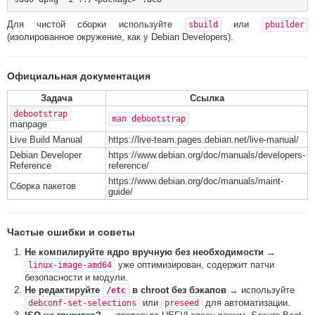
Для чистой сборки используйте
или
sbuild
pbuilder
(изолированное окружение, как у Debian Developers).
Официальная документация
Задача
Ссылка
debootstrap
man debootstrap
manpage
Live Build Manual
https://live-team.pages.debian.net/live-manual/
Debian Developer
https://www.debian.org/doc/manuals/developers-
Reference
reference/
https://www.debian.org/doc/manuals/maint-
Сборка пакетов
guide/
Частые ошибки и советы
Не компилируйте ядро вручную без необходимости
→
уже оптимизирован, содержит патчи
linux-image-amd64
безопасности и модули.
Не редактируйте
в chroot без бэкапов
→ используйте
/etc
или
для автоматизации.
debconf-set-selections
preseed