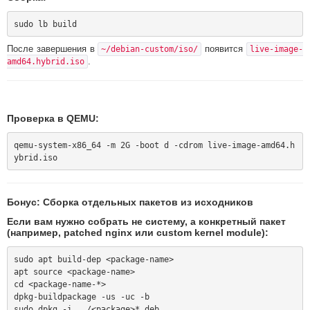
После завершения в
появится
~/debian-custom/iso/
live-image-
.
amd64.hybrid.iso
Проверка в QEMU:
qemu-system-x86_64 -m 2G -boot d -cdrom live-image-amd64.h
Бонус: Сборка отдельных пакетов из исходников
Если вам нужно собрать не систему, а
конкретный пакет
(например, patched nginx или custom kernel module):
sudo apt build-dep <package-name>

apt source <package-name>

cd <package-name-*>

dpkg-buildpackage -us -uc -b
