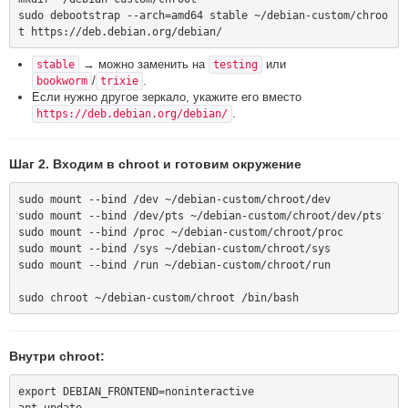
sudo debootstrap --arch=amd64 stable ~/debian-custom/chroo
→ можно заменить на
или
stable
testing
/
.
bookworm
trixie
Если нужно другое зеркало, укажите его вместо
.
https://deb.debian.org/debian/
Шаг 2. Входим в chroot и готовим окружение
sudo mount --bind /dev ~/debian-custom/chroot/dev

sudo mount --bind /dev/pts ~/debian-custom/chroot/dev/pts

sudo mount --bind /proc ~/debian-custom/chroot/proc

sudo mount --bind /sys ~/debian-custom/chroot/sys

sudo mount --bind /run ~/debian-custom/chroot/run

Внутри chroot:
export DEBIAN_FRONTEND=noninteractive

apt update
