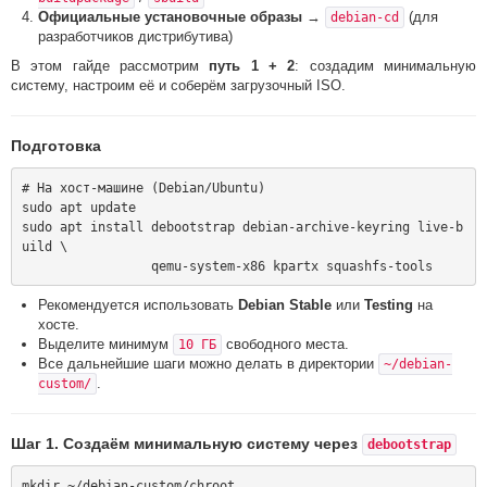
Официальные установочные образы
→
(для
debian-cd
разработчиков дистрибутива)
В этом гайде рассмотрим
путь 1 + 2
: создадим минимальную
систему, настроим её и соберём загрузочный ISO.
Подготовка
# На хост-машине (Debian/Ubuntu)

sudo apt update

sudo apt install debootstrap debian-archive-keyring live-b
uild \

Рекомендуется использовать
Debian Stable
или
Testing
на
хосте.
Выделите минимум
свободного места.
10 ГБ
Все дальнейшие шаги можно делать в директории
~/debian-
.
custom/
Шаг 1. Создаём минимальную систему через
debootstrap
mkdir ~/debian-custom/chroot
