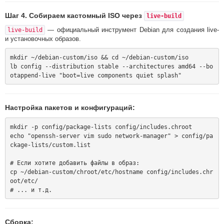
Шаг 4. Собираем кастомный ISO через
live-build
— официальный инструмент Debian для создания live-
live-build
и установочных образов.
mkdir ~/debian-custom/iso && cd ~/debian-custom/iso

lb config --distribution stable --architectures amd64 --bo
Настройка пакетов и конфигураций:
mkdir -p config/package-lists config/includes.chroot

echo "openssh-server vim sudo network-manager" > config/pa
ckage-lists/custom.list

# Если хотите добавить файлы в образ:

cp ~/debian-custom/chroot/etc/hostname config/includes.chr
oot/etc/

Сборка: