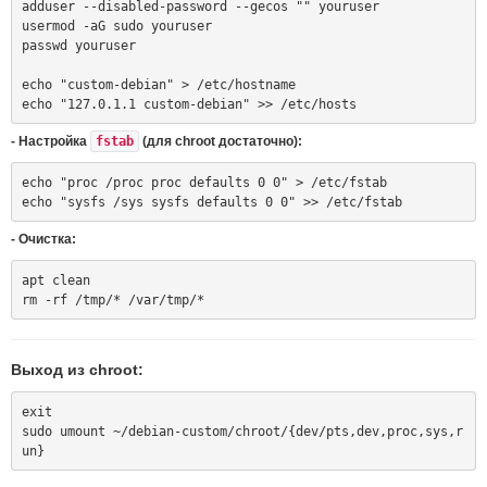
adduser --disabled-password --gecos "" youruser

usermod -aG sudo youruser

passwd youruser

echo "custom-debian" > /etc/hostname

- Настройка
fstab
(для chroot достаточно):
echo "proc /proc proc defaults 0 0" > /etc/fstab

- Очистка:
apt clean

Выход из chroot:
exit

sudo umount ~/debian-custom/chroot/{dev/pts,dev,proc,sys,r