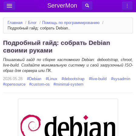
ServerMon
Добавить сервер
Главная
/
Блог
/
Помощь по программированию
/
Мониторинг серверов
Подробный гайд: собрать Debian..
Новости
Подробный гайд: собрать Debian
Блог
своими руками
Статьи
Пошаговый гайд по сборке кастомного Debian: debootstrap, chroot,
live-build. Создайте минимальную систему и свой загрузочный ISO-
Форум
образ для сервера или ПК.
2026.05.28
Вход в аккаунт
#
Debian
#
Linux
#
debootstrap
#
live-build
#
sysadmin
#
opensource
#
custom-os
#
minimal-system