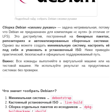
Подробный гайд: собрать Debian своими руками
Сборка Debian «своими руками»
— задача нетривиальная, потому
что Debian не предназначен для компиляции «с нуля» (в отличие от
LFS). Это дистрибутив, построенный на
бинарных пакетах,
репозиториях и автоматизированных сборочных системах
.
Однако вы можете создать
минимальную систему, настроить её
под себя и упаковать в установочный ISO
. Ниже приведён
практический, безопасный и официально поддерживаемый путь.
Важно:
Все команды выполняйте в виртуальной машине или на
тестовой машине. Не используйте результат на продуктивных
системах без проверки.
Что значит «собрать Debian»?
Минимальная система
→
debootstrap
Кастомный установочный ISO
→
live-build
Сборка отдельных пакетов из исходников
→
dpkg-
/
buildpackage
sbuild