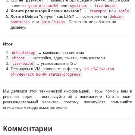
ISO не грузится?
→ проверьте UEFI/Legacy режим, Secure Boot,
наличие
или
в
.
grub-efi-amd64
syslinux
live-build
Хотите репозиторий своих пакетов?
→
или
.
reprepro
aptly
Хотите Debian "с нуля" как LFS?
→ посмотрите на
debian-
или
/
. Debian так не работает по
bootstrap
guix
nixos
дизайну.
Итог
→ минимальная система
debootstrap
→ настройка, ядро, пакеты, пользователи
chroot
→ упаковываем в ISO
live-build
Тестируем в VM, заливаем на флешку
dd if=live.iso
of=/dev/sdX bs=4M status=progress
Мы делимся этой технической информацией, чтобы помочь вам в
решении задач — используйте её с пониманием. Статья носит
рекомендательный характер, поэтому, пожалуйста, применяйте
описанные методы осмотрительно.
Комментарии