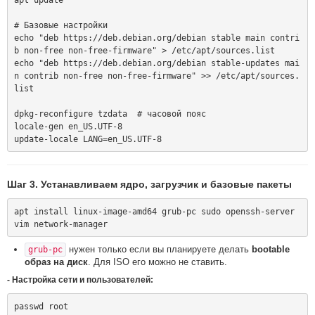
# Базовые настройки

echo "deb https://deb.debian.org/debian stable main contri
b non-free non-free-firmware" > /etc/apt/sources.list

echo "deb https://deb.debian.org/debian stable-updates mai
n contrib non-free non-free-firmware" >> /etc/apt/sources.
list

dpkg-reconfigure tzdata  # часовой пояс

locale-gen en_US.UTF-8

Шаг 3. Устанавливаем ядро, загрузчик и базовые пакеты
apt install linux-image-amd64 grub-pc sudo openssh-server 
нужен только если вы планируете делать
bootable
grub-pc
образ на диск
. Для ISO его можно не ставить.
- Настройка сети и пользователей:
passwd root
