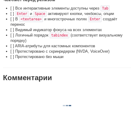
[ ] Все интерактивные элементы доступны через
Tab
[ ]
и
активируют кнопки, чекбоксы, опции
Enter
Space
[ ] В
и многострочных полях
создаёт
<textarea>
Enter
перенос
[ ] Видимый индикатор фокуса на всех элементах
[ ] Логичный порядок
(соответствует визуальному
tabindex
порядку)
[ ] ARIA-атрибуты для кастомных компонентов
[ ] Протестировано с скринридером (NVDA, VoiceOver)
[ ] Протестировано без мыши
Комментарии