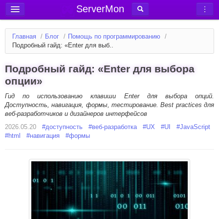
ServerMon
Добавить сервер
Главная
/
Блог
/
Помощь по программированию
/
Мониторинг серверов
Подробный гайд: «Enter для выб..
Новости
Подробный гайд: «Enter для выбора
Блог
опции»
Статьи
Гид по использованию клавиши Enter для выбора опций.
Доступность, навигация, формы, тестирование. Best practices для
Форум
веб-разработчиков и дизайнеров интерфейсов
2026.05.20
Вход в аккаунт
#
доступность
#
веб-разработка
#
UX
#
UI
#
JavaScript
#
html
#
навигация
#
формы