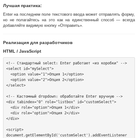
Лучшая практика
:
Enter на последнем поле текстового ввода может отправлять форму,
но не полагайтесь на это как на единственный способ — всегда
добавляйте видимую кнопку «Отправить».
Реализация для разработчиков
HTML / JavaScript
<!-- Стандартный select: Enter работает «из коробки" -->

<select id="mySelect">

  <option value="1">Опция 1</option>

  <option value="2">Опция 2</option>

</select>

<!-- Кастомный dropdown: обработайте Enter вручную -->

<div tabindex="0" role="listbox" id="customSelect">

  <div role="option">Опция 1</div>

  <div role="option">Опция 2</div>

</div>

<script>

document.getElementById('customSelect').addEventListener