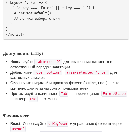
('keydown', (e) => {

  if (e.key === 'Enter' || e.key === ' ') {

    e.preventDefault();

    // Логика выбора опции

  }

});

Доступность (a11y)
Используйте
для включения элемента в
tabindex="0"
естественный порядок навигации
Добавляйте
,
для
role="option"
aria-selected="true"
кастомных списков
Обеспечьте видимый индикатор фокуса (outline, цвет) — это
критично для клавиатурных пользователей
Протестируйте навигацию:
— перемещение,
Tab
Enter/Space
— выбор,
— отмена
Esc
Фреймворки
React
: Используйте
+ управление фокусом через
onKeyDown
useRef