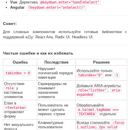
Vue
: Директива
@keydown.enter="handleSelect"
Angular
:
(keydown.enter)="onSelect()"
Совет
:
Для сложных компонентов используйте готовые библиотеки с
поддержкой a11y: React Aria, Radix UI, Headless UI.
Частые ошибки и как их избежать
Ошибка
Последствие
Решение
Нарушает
Используйте только
логический порядок
tabindex > 0
или
tabindex="0"
-1
навигации
Отсутствие
Скринридеры не
Добавьте ARIA-атрибуты:
у
понимают
role
,
role="listbox"
aria-
кастомных
назначение
expanded
элементов
элемента
Enter в
Пользователь не
Обрабатывайте
<textarea>
может сделать
e.target.tagName ===
отправляет
перенос строки
отдельно
'TEXTAREA'
форму
Клавиатурные
Всегда стилизуйте
:focus
Нет визуального
пользователи
{ outline: 2px solid
фокуса