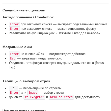
Специфичные сценарии
Автодополнение / Combobox
при открытом списке — выбирает подсвеченный вариант
Enter
при закрытом списке — может отправлять форму
Enter
Реализуйте явную индикацию: «Нажмите Enter для выбора»
Модальные окна
на кнопке «ОК» — подтверждает действие
Enter
— закрывает модальное окно
Esc
Убедитесь, что фокус «заперт» внутри модального окна (focus
trap)
Таблицы с выбором строк
/
— перемещение по строкам
↑
↓
или
— выбор строки
Enter
Space
Добавьте
и
для доступности
role="grid"
aria-selected
Чек-лист перед релизом