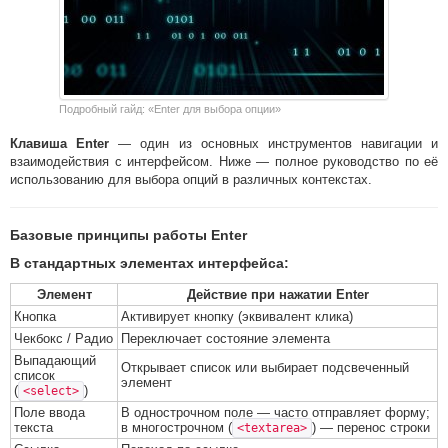
Подробный гайд: «Enter для выбора опции»
Клавиша Enter
— один из основных инструментов навигации и
взаимодействия с интерфейсом. Ниже — полное руководство по её
использованию для выбора опций в различных контекстах.
Базовые принципы работы Enter
В стандартных элементах интерфейса:
Элемент
Действие при нажатии Enter
Кнопка
Активирует кнопку (эквивалент клика)
Чекбокс / Радио
Переключает состояние элемента
Выпадающий
Открывает список или выбирает подсвеченный
список
элемент
(
)
<select>
Поле ввода
В однострочном поле — часто отправляет форму;
текста
в многострочном (
) — перенос строки
<textarea>