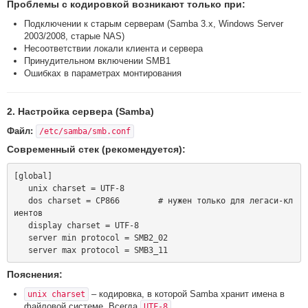
Проблемы с кодировкой возникают только при:
Подключении к старым серверам (Samba 3.x, Windows Server
2003/2008, старые NAS)
Несоответствии локали клиента и сервера
Принудительном включении SMB1
Ошибках в параметрах монтирования
2. Настройка сервера (Samba)
Файл:
/etc/samba/smb.conf
Современный стек (рекомендуется):
[global]

   unix charset = UTF-8

   dos charset = CP866        # нужен только для легаси-кл
иентов

   display charset = UTF-8

   server min protocol = SMB2_02

Пояснения:
– кодировка, в которой Samba хранит имена в
unix charset
файловой системе. Всегда
.
UTF-8