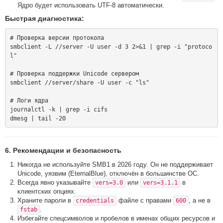
Ядро будет использовать UTF-8 автоматически.
Быстрая диагностика:
# Проверка версии протокола

smbclient -L //server -U user -d 3 2>&1 | grep -i "protoco
l"

# Проверка поддержки Unicode сервером

smbclient //server/share -U user -c "ls"

# Логи ядра

journalctl -k | grep -i cifs

6. Рекомендации и безопасность
Никогда не используйте SMB1 в 2026 году. Он не поддерживает
Unicode, уязвим (EternalBlue), отключён в большинстве ОС.
Всегда явно указывайте
или
в
vers=3.0
vers=3.1.1
клиентских опциях.
Храните пароли в
файле с правами
, а не в
credentials
600
.
fstab
Избегайте спецсимволов и пробелов в именах общих ресурсов и