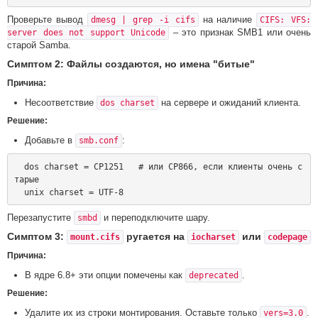
Проверьте вывод
на наличие
dmesg | grep -i cifs
CIFS: VFS:
– это признак SMB1 или очень
server does not support Unicode
старой Samba.
Симптом 2: Файлы создаются, но имена "битые"
Причина:
Несоответствие
на сервере и ожиданий клиента.
dos charset
Решение:
Добавьте в
:
smb.conf
  dos charset = CP1251   # или CP866, если клиенты очень с
тарые

Перезапустите
и переподключите шару.
smbd
Симптом 3:
ругается на
или
mount.cifs
iocharset
codepage
Причина:
В ядре 6.8+ эти опции помечены как
.
deprecated
Решение:
Удалите их из строки монтирования. Оставьте только
.
vers=3.0