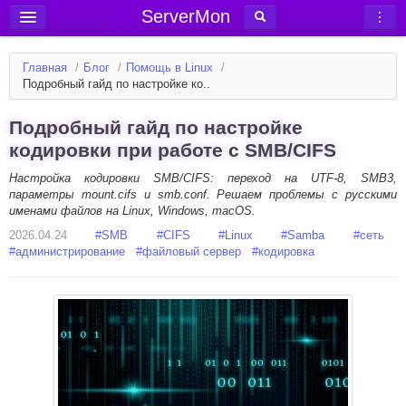
ServerMon
Добавить сервер
Главная
/
Блог
/
Помощь в Linux
/
Мониторинг серверов
Подробный гайд по настройке ко..
Новости
Подробный гайд по настройке
Блог
кодировки при работе с SMB/CIFS
Статьи
Настройка кодировки SMB/CIFS: переход на UTF-8, SMB3,
параметры mount.cifs и smb.conf. Решаем проблемы с русскими
Форум
именами файлов на Linux, Windows, macOS.
2026.04.24
Вход в аккаунт
#
SMB
#
CIFS
#
Linux
#
Samba
#
сеть
#
администрирование
#
файловый сервер
#
кодировка