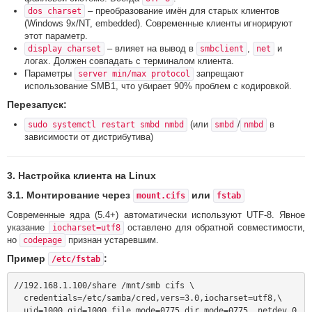
– преобразование имён для старых клиентов
dos charset
(Windows 9x/NT, embedded). Современные клиенты игнорируют
этот параметр.
– влияет на вывод в
,
и
display charset
smbclient
net
логах. Должен совпадать с терминалом клиента.
Параметры
запрещают
server min/max protocol
использование SMB1, что убирает 90% проблем с кодировкой.
Перезапуск:
(или
/
в
sudo systemctl restart smbd nmbd
smbd
nmbd
зависимости от дистрибутива)
3. Настройка клиента на Linux
3.1. Монтирование через
или
mount.cifs
fstab
Современные ядра (5.4+) автоматически используют UTF-8. Явное
указание
оставлено для обратной совместимости,
iocharset=utf8
но
признан устаревшим.
codepage
Пример
:
/etc/fstab
//192.168.1.100/share /mnt/smb cifs \

  credentials=/etc/samba/cred,vers=3.0,iocharset=utf8,\

  uid=1000,gid=1000,file_mode=0775,dir_mode=0775,_netdev 0 