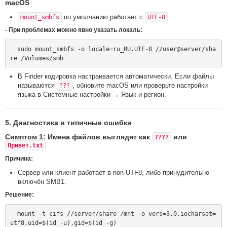
macOS
по умолчанию работает с
.
mount_smbfs
UTF-8
- При проблемах можно явно указать локаль:
  sudo mount_smbfs -o locale=ru_RU.UTF-8 //user@server/sha
В Finder кодировка настраивается автоматически. Если файлы
называются
, обновите macOS или проверьте настройки
???
языка в Системные настройки → Язык и регион.
5. Диагностика и типичные ошибки
Симптом 1: Имена файлов выглядят как
или
????
Привет.txt
Причина:
Сервер или клиент работает в non-UTF8, либо принудительно
включён SMB1.
Решение:
  mount -t cifs //server/share /mnt -o vers=3.0,iocharset=