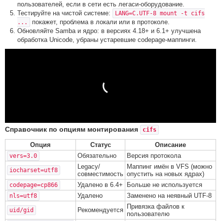
пользователей, если в сети есть легаси-оборудование.
Тестируйте на чистой системе:
LANG=C.UTF-8 mount -t cifs
покажет, проблема в локали или в протоколе.
...
Обновляйте Samba и ядро: в версиях 4.18+ и 6.1+ улучшена
обработка Unicode, убраны устаревшие codepage-маппинги.
Справочник по опциям монтирования
cifs
Опция
Статус
Описание
Обязательно
Версия протокола
vers=3.0
Legacy/
Маппинг имён в VFS (можно
iocharset=utf8
совместимость
опустить на новых ядрах)
Удалено в 6.4+
Больше не используется
codepage=cp866
Удалено
Заменено на неявный UTF-8
nls=utf8
Привязка файлов к
Рекомендуется
uid/gid
пользователю