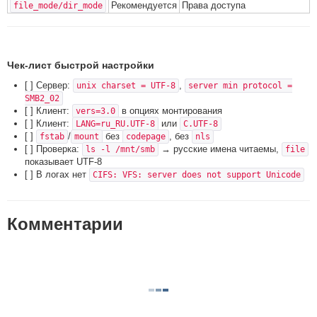
Рекомендуется
Права доступа
file_mode/dir_mode
Чек-лист быстрой настройки
[ ] Сервер:
,
unix charset = UTF-8
server min protocol =
SMB2_02
[ ] Клиент:
в опциях монтирования
vers=3.0
[ ] Клиент:
или
LANG=ru_RU.UTF-8
C.UTF-8
[ ]
/
без
, без
fstab
mount
codepage
nls
[ ] Проверка:
→ русские имена читаемы,
ls -l /mnt/smb
file
показывает UTF-8
[ ] В логах нет
CIFS: VFS: server does not support Unicode
Комментарии