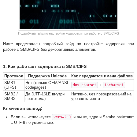
Подробный гайд по настройке кодировки при работе с SMB/CIFS
Ниже представлен подробный гайд по настройке кодировки при
работе с SMB/CIFS без декоративных элементов.
1. Как работает кодировка в SMB/CIFS
Протокол
Поддержка Unicode
Как передаются имена файлов
SMB1
Нет (только OEM/ANSI
+
dos charset
iocharset
(CIFS)
codepages)
SMB2 /
Да (UTF-16LE внутри
Нативно, без преобразований на
SMB3
протокола)
уровне клиента
Ключевой вывод:
Если вы используете
и выше, ядро и Samba работают
vers=2.0
с UTF-8 по умолчанию.