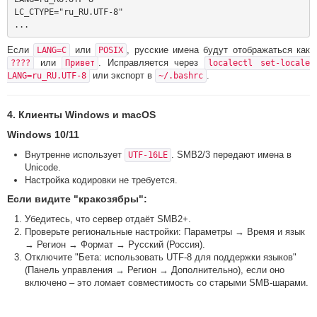
LC_CTYPE="ru_RU.UTF-8"

Если
или
, русские имена будут отображаться как
LANG=C
POSIX
или
. Исправляется через
????
Привет
localectl set-locale
или экспорт в
.
LANG=ru_RU.UTF-8
~/.bashrc
4. Клиенты Windows и macOS
Windows 10/11
Внутренне использует
. SMB2/3 передают имена в
UTF-16LE
Unicode.
Настройка кодировки не требуется.
Если видите "кракозябры":
Убедитесь, что сервер отдаёт SMB2+.
Проверьте региональные настройки: Параметры → Время и язык
→ Регион → Формат → Русский (Россия).
Отключите "Бета: использовать UTF-8 для поддержки языков"
(Панель управления → Регион → Дополнительно), если оно
включено – это ломает совместимость со старыми SMB-шарами.