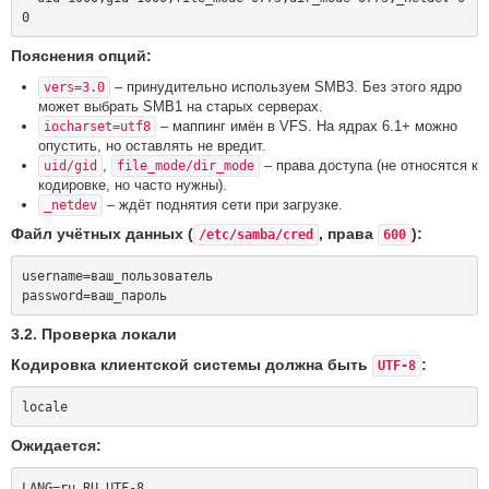
Пояснения опций:
– принудительно используем SMB3. Без этого ядро
vers=3.0
может выбрать SMB1 на старых серверах.
– маппинг имён в VFS. На ядрах 6.1+ можно
iocharset=utf8
опустить, но оставлять не вредит.
,
– права доступа (не относятся к
uid/gid
file_mode/dir_mode
кодировке, но часто нужны).
– ждёт поднятия сети при загрузке.
_netdev
Файл учётных данных (
, права
):
/etc/samba/cred
600
username=ваш_пользователь

3.2. Проверка локали
Кодировка клиентской системы должна быть
:
UTF-8
Ожидается:
LANG=ru_RU.UTF-8
