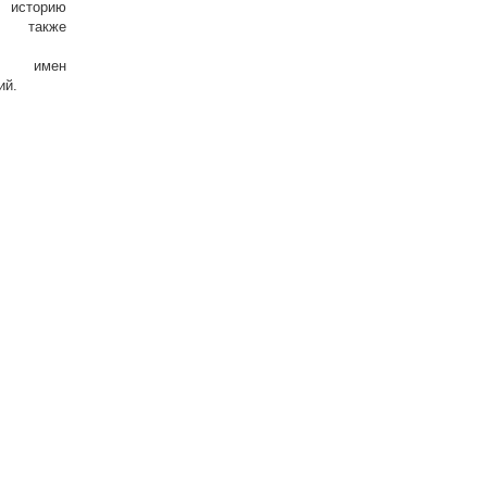
 историю
 также
ие имен
ий.