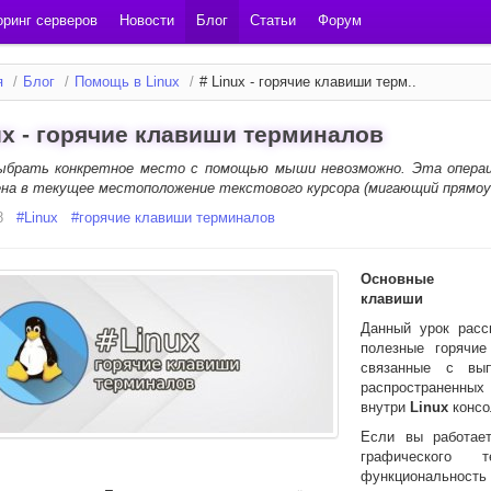
ринг серверов
Новости
Блог
Статьи
Форум
я
/
Блог
/
Помощь в Linux
/
# Linux - горячие клавиши терм..
ux - горячие клавиши терминалов
ыбрать конкретное место с помощью мыши невозможно. Эта опера
ена в текущее местоположение текстового курсора (мигающий прямоуг
8
#
Linux
#
горячие клавиши терминалов
Основные г
клавиши
Данный урок расс
полезные горячие
связанные с вып
распространенных
внутри
Linux
консо
Если вы работае
графического те
функционально