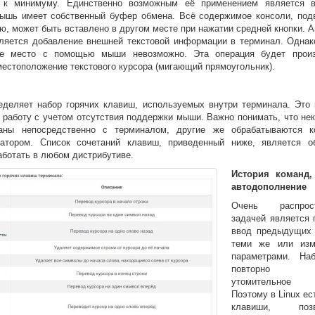
 к минимуму. Единственно возможным её применением является 
Мышь имеет собственный буфер обмена. Всё содержимое консоли, под
, может быть вставлено в другом месте при нажатии средней кнопки. 
ляется добавление внешней текстовой информации в терминал. Однак
ое место с помощью мыши невозможно. Эта операция будет прои
естоположение текстового курсора (мигающий прямоугольник).
ределяет набор горячих клавиш, используемых внутри терминала. Это 
 работу с учетом отсутствия поддержки мыши. Важно понимать, что не
аны непосредственно с терминалом, другие же обрабатываются 
татором. Список сочетаний клавиш, приведенный ниже, является 
аботать в любом дистрибутиве.
История команд,
автодополнение
Очень распрост
задачей является 
ввод предыдущих
теми же или изм
параметрами. На
повторно до
утомительное 
Поэтому в Linux ес
клавиши, позв