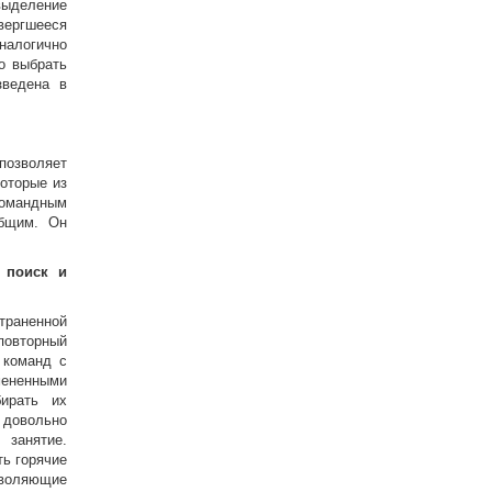
выделение
вергшееся
Аналогично
о выбрать
зведена в
позволяет
которые из
командным
общим. Он
 поиск и
раненной
повторный
 команд с
ененными
бирать их
вольно
занятие.
ть горячие
оляющие