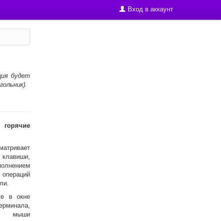
Вход в аккаунт
ция будет
ольник).
орячие
матривает
 клавиши,
олнением
 операций
ли.
те в окне
рминала,
сть мыши