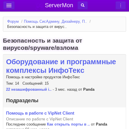
ServerMon
Добавить сервер
Форум
/
Помощь СисАдмину, Дизайнеру, П..
/
Мониторинг серверов
Безопасность и защита от вирус..
Новости
Безопасность и защита от
Блог
вирусов/spyware/взлома
Статьи
Оборудование и программные
Форум
комплексы ИнфоТекс
Вход в аккаунт
Помощь в настройке продуктов ИнфоТекс
Тем: 14 Сообщений: 15
22 незашифрованный i..
- 3 мес. назад от
Panda
Подразделы
Помощь в работе с VipNet Client
Описание по работе с VipNet Client
Последнее сообщение
Как открыть порты в ..
от
Panda