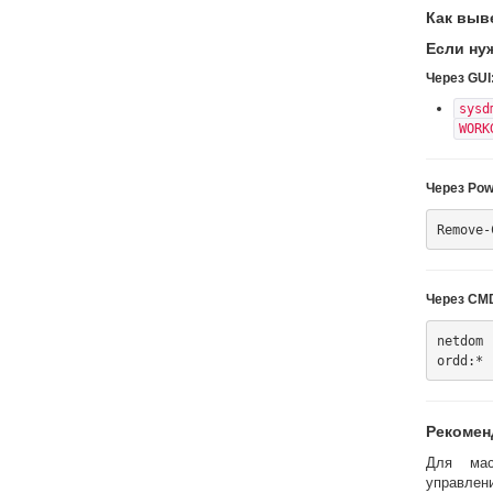
Как выв
Если ну
Через GUI
sysd
WORK
Через Pow
Через CM
netdom 
Рекомен
Для мас
управлени