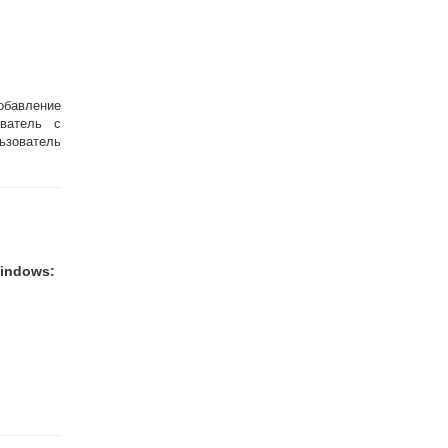
добавление
ватель с
ьзователь
indows: