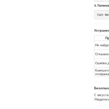
4. Провер
Устране
П
Не найде
Отказано
Ошибка 
Компьют
отобража
Безопас
С августа
Убедитесь