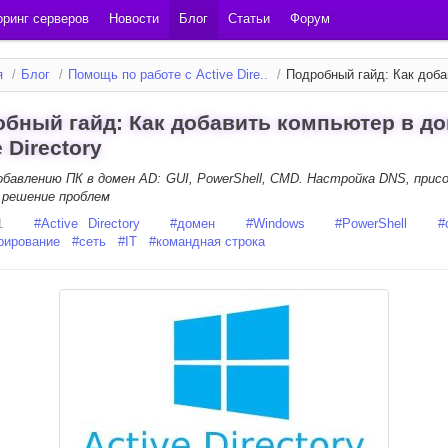
ринг серверов
Новости
Блог
Статьи
Форум
я
/
Блог
/
Помощь по работе с Active Dire..
/
Подробный гайд: Как добав
бный гайд: Как добавить компьютер в д
e Directory
обавлению ПК в домен AD: GUI, PowerShell, CMD. Настройка DNS, прис
, решение проблем
1
#
Active Directory
#
домен
#
Windows
#
PowerShell
#
рирование
#
сеть
#
IT
#
командная строка