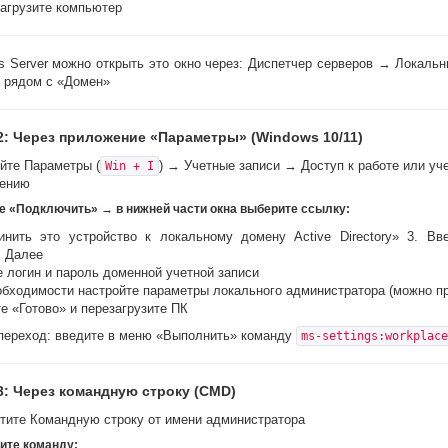
агрузите компьютер
s Server можно открыть это окно через: Диспетчер серверов → Локальн
 рядом с «Домен»
2: Через приложение «Параметры» (Windows 10/11)
йте Параметры (
) → Учетные записи → Доступ к работе или уч
Win + I
дению
е «Подключить» → в нижней части окна выберите ссылку:
инить это устройство к локальному домену Active Directory» 3. Вв
 Далее
е логин и пароль доменной учетной записи
обходимости настройте параметры локального администратора (можно пр
е «Готово» и перезагрузите ПК
переход: введите в меню «Выполнить» команду
ms-settings:workplace
3: Через командную строку (CMD)
тите Командную строку от имени администратора
ите команду: