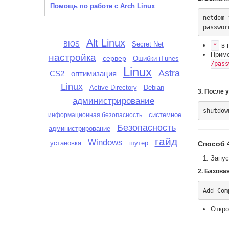
Помощь по работе с Arch Linux
netdom 
Alt Linux
BIOS
Secret Net
в 
*
Прим
настройка
сервер
Ошибки iTunes
/pass
Linux
Astra
CS2
оптимизация
Linux
Active Directory
Debian
3. После 
администрирование
системное
информационная безопасность
Безопасность
администрирование
гайд
Windows
установка
шутер
Способ 
Запус
2. Базова
Откро