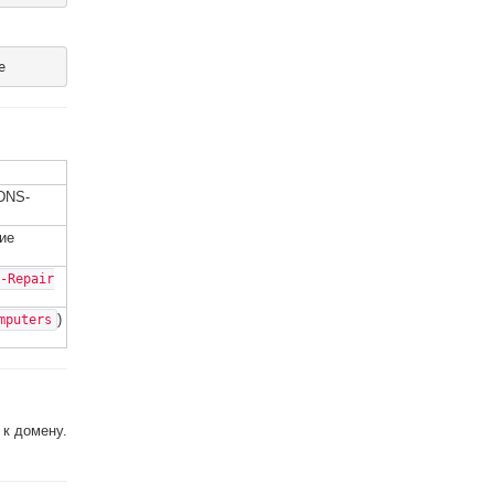
 DNS-
ие
-Repair
)
mputers
 к домену.