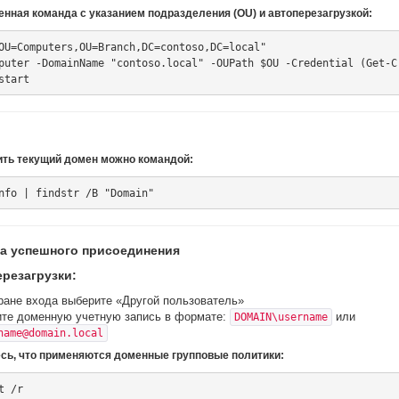
енная команда с указанием подразделения (OU) и автоперезагрузкой:
OU=Computers,OU=Branch,DC=contoso,DC=local"

puter -DomainName "contoso.local" -OUPath $OU -Credential (Get-C
ить текущий домен можно командой:
а успешного присоединения
ерезагрузки:
ране входа выберите «Другой пользователь»
те доменную учетную запись в формате:
или
DOMAIN\username
name@domain.local
есь, что применяются доменные групповые политики: