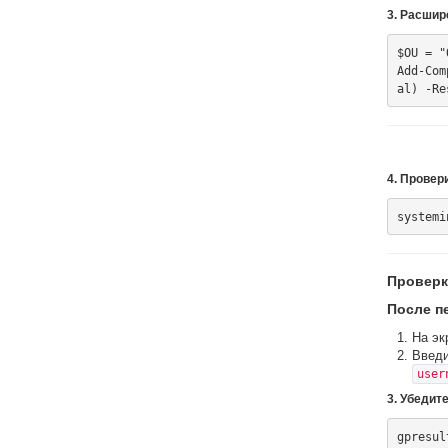
3. Расшир
$OU = "
Add-Com
4. Провер
Проверк
После п
На эк
Введи
user
3. Убедит