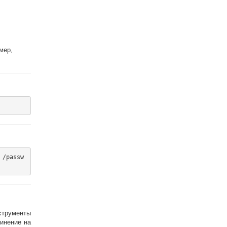
мер,
 /passw
трументы
динение на