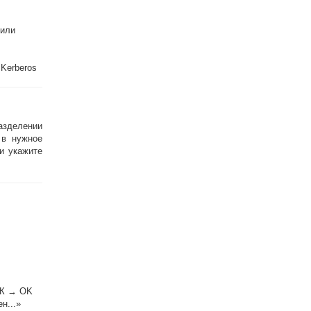
 или
Kerberos
азделении
 в нужное
и укажите
ПК → OK
н...»