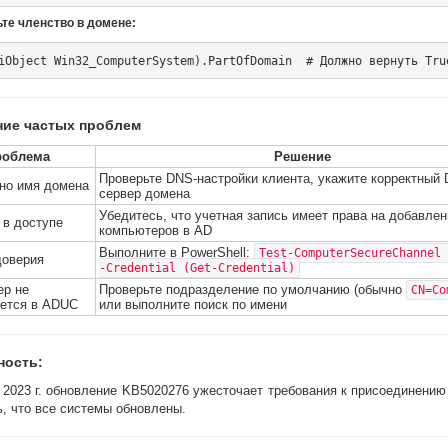
ьте членство в домене:
ние частых проблем
роблема
Решение
Проверьте DNS-настройки клиента, укажите корректный
но имя домена
сервер домена
Убедитесь, что учетная запись имеет права на добавлен
 в доступе
компьютеров в AD
Выполните в PowerShell:
Test-ComputerSecureChannel 
доверия
-Credential (Get-Credential)
ер не
Проверьте подразделение по умолчанию (обычно
CN=Co
ется в ADUC
или выполните поиск по имени
ность:
 2023 г. обновление KB5020276 ужесточает требования к присоединению
, что все системы обновлены.