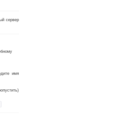
ый сервер
ебному
едите имя
опустить)