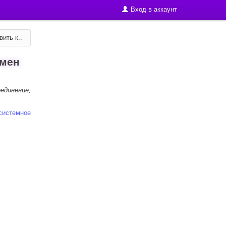
Вход в аккаунт
ить к..
омен
оединение,
системное