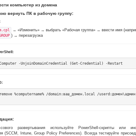
ести компьютер из домена
жно вернуть ПК в рабочую группу:
:
→ «Изменить» → выбрать «Рабочая группа» → ввести имя (напри
m.cpl
) → перезагрузка
GROUP
erShell:
D:
remove %computername% /domain:ваш_домен.local /userd:домен\админ
дация:
сового развертывания используйте PowerShell-скрипты или инс
я (SCCM, Intune, Group Policy Preferences). Всегда тестируйте присое