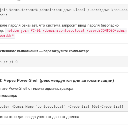
join %computername% /domain:ваш_домен.local /userd:домен\пользов
поле пароля означает, что система запросит ввод пароля безопасно
ер:
netdom join PC-01 /domain:contoso.local /userd:CONTOSO\admin
wordd:*
успешного выполнения — перезагрузите компьютер:
4: Через PowerShell (рекомендуется для автоматизации)
тите PowerShell от имени администратора
я команда:
ется окно для ввода учетных данных домена