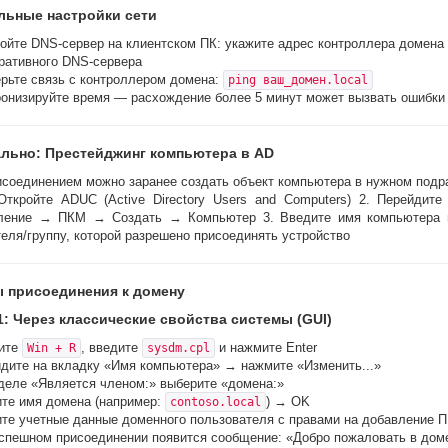
льные настройки сети
ойте DNS-сервер на клиентском ПК: укажите адрес контроллера домена
ративного DNS-сервера
рьте связь с контроллером домена:
ping ваш_домен.local
онизируйте время — расхождение более 5 минут может вызвать ошибки 
льно: Престейджинг компьютера в AD
исоединением можно заранее создать объект компьютера в нужном подр
 Откройте ADUC (Active Directory Users and Computers) 2. Перейдите
ление → ПКМ → Создать → Компьютер 3. Введите имя компьютера 
еля/группу, которой разрешено присоединять устройство
 присоединения к домену
1: Через классические свойства системы (GUI)
ите
, введите
и нажмите Enter
Win + R
sysdm.cpl
дите на вкладку «Имя компьютера» → нажмите «Изменить...»
деле «Является членом:» выберите «домена:»
те имя домена (например:
) → OK
contoso.local
те учетные данные доменного пользователя с правами на добавление 
спешном присоединении появится сообщение: «Добро пожаловать в доме