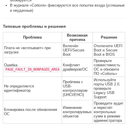
блокируется
В журнале «Соболя» фиксируются все попытки входа (успешные
и неудачные)
Типовые проблемы и решения
Возможная
Проблема
Решение
причина
Включён
Отключите UEFI
Плата не «всплывает» при
UEFI/Secure
Boot и Secure
загрузке
Boot
Boot в BIOS
Проверьте
Ошибка
Конфликт
совместимость
драйверов/ОС
ОС и обновите
PAGE_FAULT_IN_NONPAGED_AREA
ПО «Соболь»
Используйте
Проблема с
порты USB 2.0,
Не определяется
USB-
проверьте
идентификатор
контроллером
Legacy USB
(UHCI/EHCI)
Support
Проведите аудит
Изменение
и пересчёт
Блокировка после обновления
контролируемых
контрольных
ОС
объектов
сумм в режиме
администратора