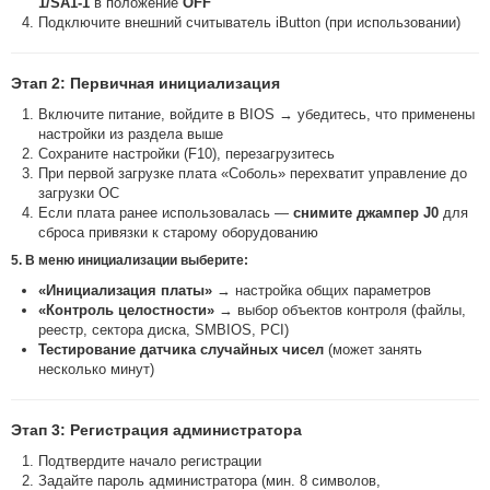
1/SA1-1
в положение
OFF
Подключите внешний считыватель iButton (при использовании)
Этап 2: Первичная инициализация
Включите питание, войдите в BIOS → убедитесь, что применены
настройки из раздела выше
Сохраните настройки (F10), перезагрузитесь
При первой загрузке плата «Соболь» перехватит управление до
загрузки ОС
Если плата ранее использовалась —
снимите джампер J0
для
сброса привязки к старому оборудованию
5. В меню инициализации выберите:
«Инициализация платы»
→ настройка общих параметров
«Контроль целостности»
→ выбор объектов контроля (файлы,
реестр, сектора диска, SMBIOS, PCI)
Тестирование датчика случайных чисел
(может занять
несколько минут)
Этап 3: Регистрация администратора
Подтвердите начало регистрации
Задайте пароль администратора (мин. 8 символов,