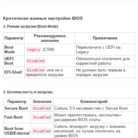
Критически важные настройки BIOS
1. Режим загрузки (Boot Mode)
Рекомендуемое
Параметр
Примечание
значение
Boot
Переключите с UEFI на
(CSM)
Legacy
Mode
Legacy
UEFI
Обязательно отключите для
Disabled
Boot
корректной работы
или не в
Не должен быть первым в
Disabled
EFI-Shell
приоритете загрузки
порядке загрузки
2. Безопасность и загрузка
Параметр
Значение
Комментарий
Secure Boot
Соболь 3.0 несовместим с Secure Boot
Disabled
Может препятствовать «всплытию»
Fast Boot
Disabled
расширения BIOS платы
Соболь блокирует загрузку с внешних
Boot from
носителей, но лучше отключить на
Disabled
USB/External
уровне BIOS