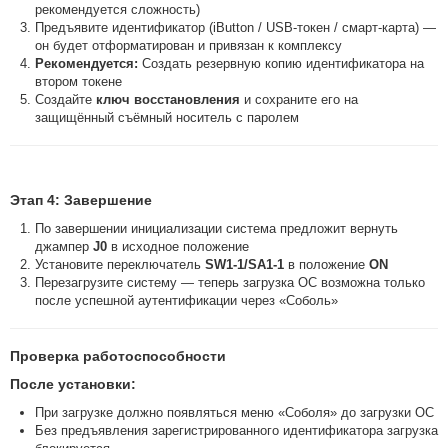
рекомендуется сложность)
Предъявите идентификатор (iButton / USB-токен / смарт-карта) —
он будет отформатирован и привязан к комплексу
Рекомендуется:
Создать резервную копию идентификатора на
втором токене
Создайте
ключ восстановления
и сохраните его на
защищённый съёмный носитель с паролем
Этап 4: Завершение
По завершении инициализации система предложит вернуть
джампер
J0
в исходное положение
Установите переключатель
SW1-1/SA1-1
в положение
ON
Перезагрузите систему — теперь загрузка ОС возможна только
после успешной аутентификации через «Соболь»
Проверка работоспособности
После установки:
При загрузке должно появляться меню «Соболя» до загрузки ОС
Без предъявления зарегистрированного идентификатора загрузка