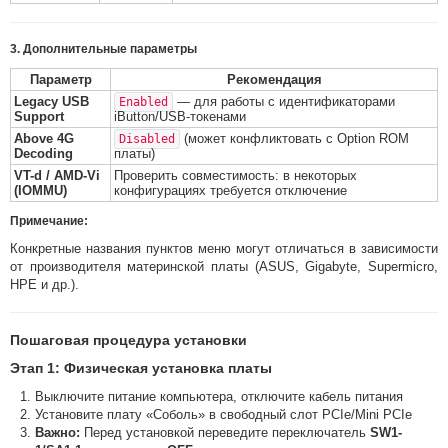
3. Дополнительные параметры
Параметр
Рекомендация
Legacy USB
— для работы с идентификаторами
Enabled
Support
iButton/USB-токенами
Above 4G
(может конфликтовать с Option ROM
Disabled
Decoding
платы)
VT-d / AMD-Vi
Проверить совместимость: в некоторых
(IOMMU)
конфигурациях требуется отключение
Примечание:
Конкретные названия пунктов меню могут отличаться в зависимости
от производителя материнской платы (ASUS, Gigabyte, Supermicro,
HPE и др.).
Пошаговая процедура установки
Этап 1: Физическая установка платы
Выключите питание компьютера, отключите кабель питания
Установите плату «Соболь» в свободный слот PCIe/Mini PCIe
Важно:
Перед установкой переведите переключатель
SW1-