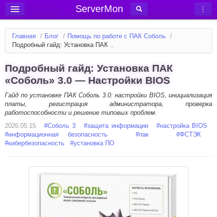
ServerMon
Добавить сервер
Главная
/
Блог
/
Помощь по работе с ПАК Соболь
/
Мониторинг серверов
Подробный гайд: Установка ПАК ..
Новости
Подробный гайд: Установка ПАК
Блог
«Соболь» 3.0 — Настройки BIOS
Статьи
Гайд по установке ПАК Соболь 3.0: настройки BIOS, инициализация
платы, регистрация администратора, проверка
Форум
работоспособности и решение типовых проблем.
2026.05.15
Вход в аккаунт
#
Соболь 3
#
защита информации
#
настройка BIOS
#
информационная безопасность
#
пак
#
ФСТЭК
#
кибербезопасность
#
установка ПО