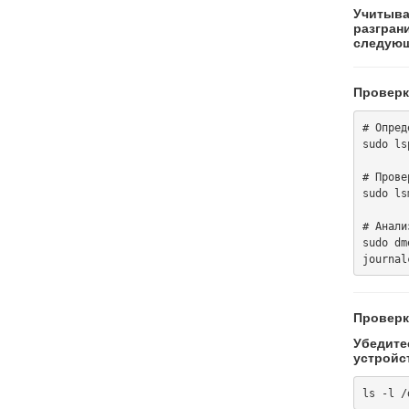
Учитыва
разгран
следующ
Проверка
# Опред
sudo ls
# Прове
sudo ls
# Анали
sudo dm
Проверк
Убедитес
устройс