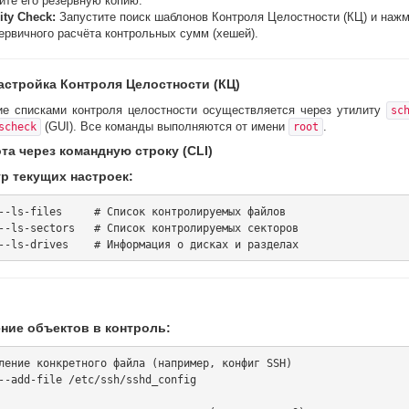
йте его резервную копию.
rity Check:
Запустите поиск шаблонов Контроля Целостности (КЦ) и наж
ервичного расчёта контрольных сумм (хешей).
Настройка Контроля Целостности (КЦ)
ие списками контроля целостности осуществляется через утилиту
sc
(GUI). Все команды выполняются от имени
.
scheck
root
ота через командную строку (CLI)
р текущих настроек:
--ls-files     # Список контролируемых файлов

--ls-sectors   # Список контролируемых секторов

ние объектов в контроль:
ление конкретного файла (например, конфиг SSH)

--add-file /etc/ssh/sshd_config
