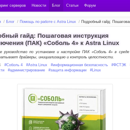
ринг серверов
Новости
Блог
Статьи
Форум
я
/
Блог
/
Помощь по работе с Astra Linux
/
Подробный гайд: Пошаговая
бный гайд: Пошаговая инструкция
ючения (ПАК) «Соболь 4» к Astra Linux
е руководство по установке и настройке ПАК «Соболь 4» в среде
хватывает драйверы, инициализацию и контроль целостности.
6
#
Соболь 4
#
Astra Linux
#
информационная безопасность
#
ФСТЭК
сти
#
администрирование
#
защита информации
#
Linux