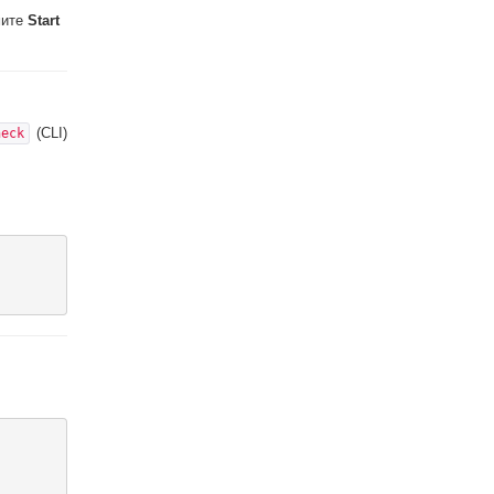
мите
Start
(CLI)
heck