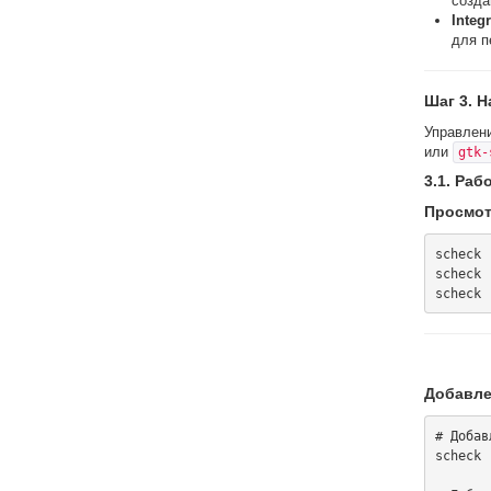
созда
Integ
для п
Шаг 3. 
Управлен
или
gtk-
3.1. Раб
Просмот
scheck 
scheck 
Добавле
# Добав
scheck 