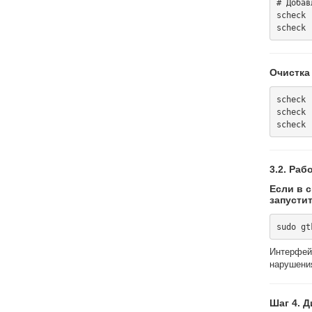
# Добав
scheck 
Очистка
scheck 
scheck 
3.2. Ра
Если в 
запусти
Интерфей
нарушени
Шаг 4. 