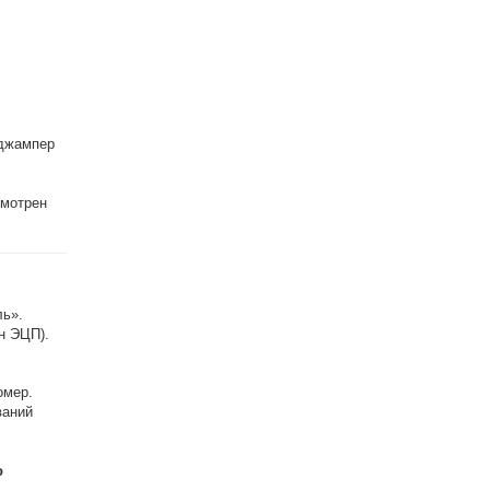
 джампер
смотрен
ль».
н ЭЦП).
омер.
ваний
о