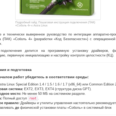
Подробный гайд: Пошаговая инструкция подключения (ПАК)
«Соболь 4» к Astra Linux
е и технически выверенное руководство по интеграции аппаратно-про
а (ПАК) «Соболь 4» (разработки «Код Безопасности») с операционной
x.
 подключения делится на программную установку драйверов, фи
ию, первичную инициализацию и настройку контроля целостности (КЦ).
ния и подготовка
ачалом работ убедитесь в соответствии среды:
tra Linux Special Edition 1.4 / 1.5 / 1.6 / 1.7 (x86_64) или Common Edition 
овая система:
EXT2, EXT3, EXT4 (структура диска GPT).
одное место:
Не менее 50 МБ на системном разделе.
:
Полный доступ
.
root
ое правило:
Драйверы и утилиты управления настоятельно рекомендуе
навливать
до
физической установки платы «Соболь» в системный блок