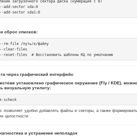
ление загрузочного сектора диска (нумерация с 0)

--add-sector sda:0

 и сброс списков:
--rm-file /путь/к/файлу

--clear-files

бота через графический интерфейс
системе установлено графическое окружение (Fly / KDE), можн
ть визуальную утилиту:
с позволяет удобно добавлять файлы и секторы, а также формировать
ях целостности
Диагностика и устранение неполадок