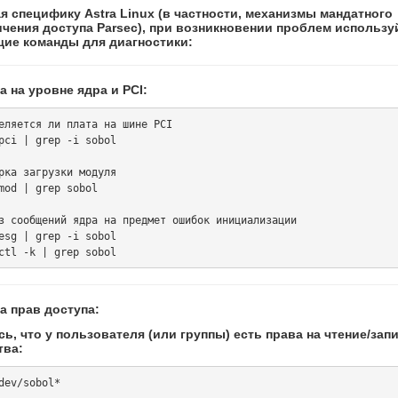
я специфику Astra Linux (в частности, механизмы мандатного
ичения доступа Parsec), при возникновении проблем использу
ие команды для диагностики:
 на уровне ядра и PCI:
еляется ли плата на шине PCI

pci | grep -i sobol

рка загрузки модуля

mod | grep sobol

з сообщений ядра на предмет ошибок инициализации

esg | grep -i sobol

а прав доступа:
ь, что у пользователя (или группы) есть права на чтение/зап
тва: