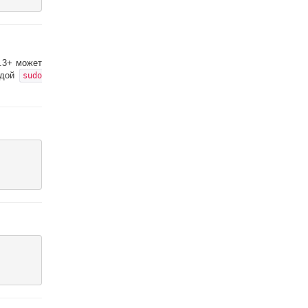
.3+ может
ндой
sudo