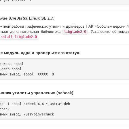
ие для Astra Linux SE 1.7:
ектной работы графических утилит и драйверов ПАК «Соболь» версии 4
аться дополнительная библиотека
. Установите её кома
libglade2-0
.
install libglade2-0
е модуль ядра и проверьте его статус:
dprobe sobol

 grep sobol

ановка утилиты управления (scheck)
kg -i sobol-scheck_4.4-*-astra*.deb

check
