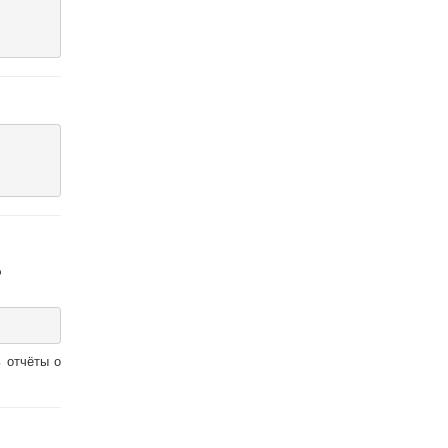
о
 отчёты о