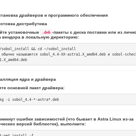
Установка драйверов и программного обеспечения
дготовка дистрибутива
йте установочные
-пакеты с диска поставки или из личн
.deb
а вендора в локальную директорию:
/sobol_install && cd ~/sobol_install

 обычно называются sobol_4.4-XX-astra1.X_amd64.deb и sobol-schec
сталляция ядра и драйвера
ите основной пакет драйвера:
никнут ошибки зависимостей (что бывает в Astra Linux из-за
ческих версий библиотек), выполните: