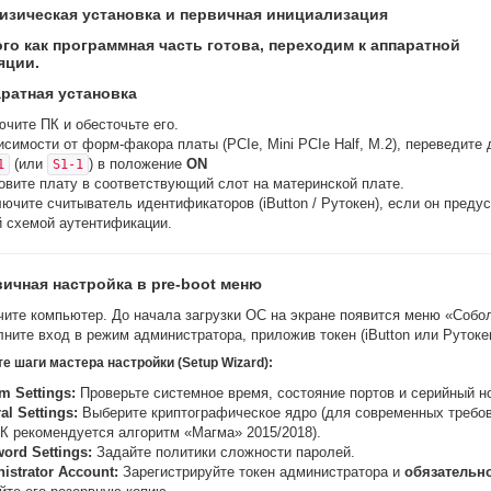
Физическая установка и первичная инициализация
ого как программная часть готова, переходим к аппаратной
яции.
аратная установка
чите ПК и обесточьте его.
исимости от форм-факора платы (PCIe, Mini PCIe Half, M.2), переведите
(или
) в положение
ON
1
S1-1
овите плату в соответствующий слот на материнской плате.
ючите считыватель идентификаторов (iButton / Рутокен), если он преду
 схемой аутентификации.
вичная настройка в pre-boot меню
ите компьютер. До начала загрузки ОС на экране появится меню «Собо
ните вход в режим администратора, приложив токен (iButton или Рутоке
те шаги мастера настройки (Setup Wizard):
m Settings:
Проверьте системное время, состояние портов и серийный н
al Settings:
Выберите криптографическое ядро (для современных требо
 рекомендуется алгоритм «Магма» 2015/2018).
ord Settings:
Задайте политики сложности паролей.
istrator Account:
Зарегистрируйте токен администратора и
обязательн