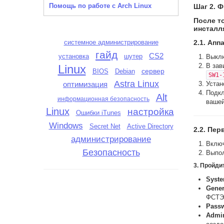
Помощь по работе с Arch Linux
Шаг 2. 
После т
инсталл
системное администрирование
2.1. Апп
гайд
CS2
установка
шутер
Выклю
В зав
Linux
сервер
BIOS
Debian
SW1-
Astra Linux
Устан
оптимизация
Подкл
Alt
информационная безопасность
вашей
Linux
настройка
Ошибки iTunes
Windows
Active Directory
Secret Net
2.2. Пер
администрирование
Включ
Безопасность
Выпол
3. Пройди
Syste
Gener
ФСТЭК
Passw
Admin