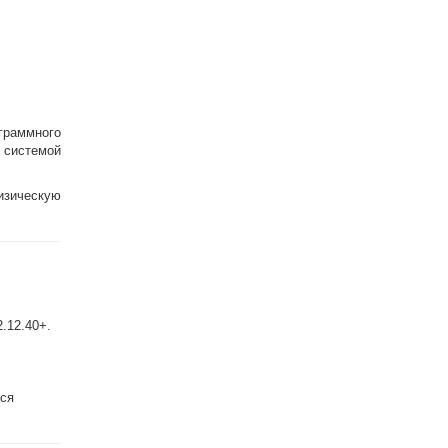
граммного
 системой
зическую
2.12.40+.
тся