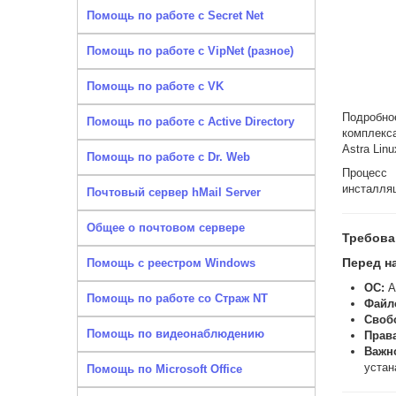
Помощь по работе с Secret Net
Помощь по работе с VipNet (разное)
Помощь по работе с VK
Подробно
Помощь по работе с Active Directory
комплекс
Astra Linu
Помощь по работе с Dr. Web
Процесс
инсталляц
Почтовый сервер hMail Server
Общее о почтовом сервере
Требова
Перед н
Помощь с реестром Windows
ОС:
As
Помощь по работе со Страж NT
Файл
Своб
Помощь по видеонаблюдению
Права
Важн
уста
Помощь по Microsoft Office