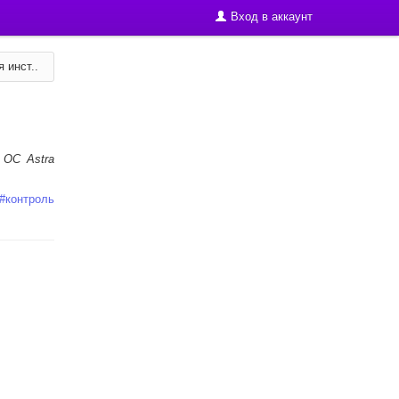
Вход в аккаунт
 инст..
 ОС Astra
#
контроль