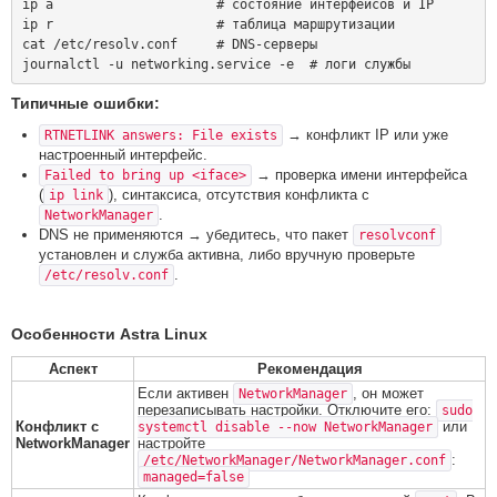
ip a                     # состояние интерфейсов и IP

ip r                     # таблица маршрутизации

cat /etc/resolv.conf     # DNS-серверы

Типичные ошибки:
→ конфликт IP или уже
RTNETLINK answers: File exists
настроенный интерфейс.
→ проверка имени интерфейса
Failed to bring up <iface>
(
), синтаксиса, отсутствия конфликта с
ip link
.
NetworkManager
DNS не применяются → убедитесь, что пакет
resolvconf
установлен и служба активна, либо вручную проверьте
.
/etc/resolv.conf
Особенности Astra Linux
Аспект
Рекомендация
Если активен
, он может
NetworkManager
перезаписывать настройки. Отключите его:
sudo
Конфликт с
или
systemctl disable --now NetworkManager
NetworkManager
настройте
:
/etc/NetworkManager/NetworkManager.conf
managed=false