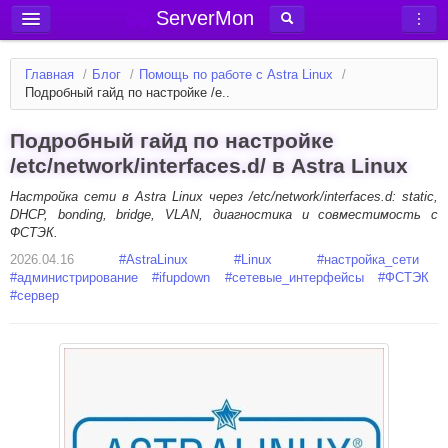
ServerMon
Добавить сервер
Главная
/
Блог
/
Помощь по работе с Astra Linux
/
Мониторинг серверов
Подробный гайд по настройке /e..
Новости
Подробный гайд по настройке
Блог
/etc/network/interfaces.d/ в Astra Linux
Статьи
Настройка сети в Astra Linux через /etc/network/interfaces.d: static,
DHCP, bonding, bridge, VLAN, диагностика и совместимость с
Форум
ФСТЭК.
2026.04.16
Вход в аккаунт
#
AstraLinux
#
Linux
#
настройка_сети
#
администрирование
#
ifupdown
#
сетевые_интерфейсы
#
ФСТЭК
#
сервер