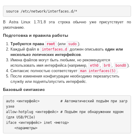
В Astra Linux 1.7/1.8 эта строка обычно уже присутствует по
умолчанию.
Подготовка и правила работы
Требуются права
(или
).
root
sudo
Каждый файл в
должен описывать
один или
interfaces.d
несколько логических интерфейсов
.
Имена файлов могут быть любыми, но рекомендуется
использовать имя интерфейса (например,
,
,
).
eth0
br0
bond0
Синтаксис полностью соответствует
.
man interfaces(5)
После изменения конфигурации необходимо перезапустить
службу или поднять/опустить интерфейс.
Базовый синтаксис
auto <интерфейс>          # Автоматический подъём при загр
узке

allow-hotplug <интерфейс> # Подъём при обнаружении ядром 
(для USB/PCIe)

iface <интерфейс> inet <метод>
