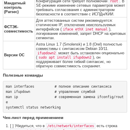
Конфигурация сети требует полномочий
. В
root
Мандатный
SE-режиме изменение сетевых параметров может
контроль
требовать согласования с администратором
(Parsec)
безопасности в соответствии с ИСПДн/КИИ.
Для аттестованных систем рекомендуется:
статические IP, отключение неиспользуемых
ФСТЭК-
интерфейсов (
),
iface ethX inet manual
совместимость
логирование изменений, запрет DHCP на критовых
сегментах.
Astra Linux 1.7 (Smolensk) и 1.8 (Orel) полностью
совместимы с синтаксисом Debian 10/11.
может быть установлен опционально
ifupdown2
Версии ОС
(
), он
sudo apt install ifupdown2
поддерживает более гибкий синтаксис, но
обратную совместимость сохраняет.
Полезные команды
man interfaces          # полное описание синтаксиса

man ifupdown            # управление службой

man ip                  # современная замена ifconfig/rout
e

Чек-лист перед применением
[ ] Убедиться, что в
есть строка
/etc/network/interfaces