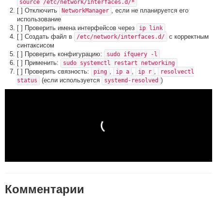
source /etc/network/interfaces.d/*
[ ] Отключить
, если не планируется его
NetworkManager
использование
[ ] Проверить имена интерфейсов через
ip link
[ ] Создать файл в
с корректным
/etc/network/interfaces.d/
синтаксисом
[ ] Проверить конфигурацию:
sudo ifquery -l
[ ] Применить:
sudo systemctl restart networking
[ ] Проверить связность:
,
,
,
ping
ip a
ip r
resolvectl
(если используется
)
status
systemd-resolved
Комментарии