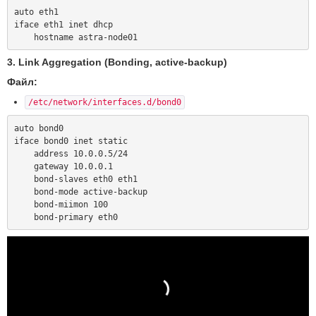
auto eth1

iface eth1 inet dhcp

3. Link Aggregation (Bonding, active-backup)
Файл:
/etc/network/interfaces.d/bond0
auto bond0

iface bond0 inet static

    address 10.0.0.5/24

    gateway 10.0.0.1

    bond-slaves eth0 eth1

    bond-mode active-backup

    bond-miimon 100
