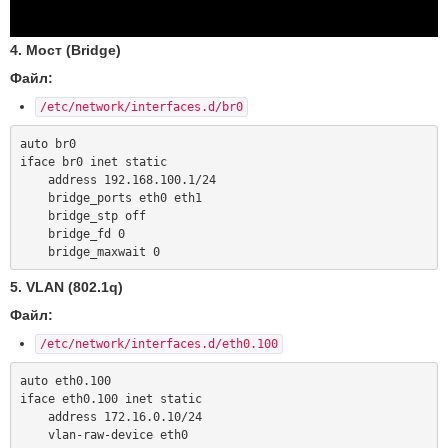
4. Мост (Bridge)
Файл:
/etc/network/interfaces.d/br0
auto br0

iface br0 inet static

    address 192.168.100.1/24

    bridge_ports eth0 eth1

    bridge_stp off

    bridge_fd 0

5. VLAN (802.1q)
Файл:
/etc/network/interfaces.d/eth0.100
auto eth0.100

iface eth0.100 inet static

    address 172.16.0.10/24
