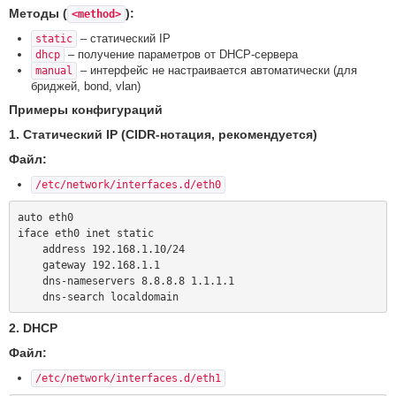
Методы (
):
<method>
– статический IP
static
– получение параметров от DHCP-сервера
dhcp
– интерфейс не настраивается автоматически (для
manual
бриджей, bond, vlan)
Примеры конфигураций
1. Статический IP (CIDR-нотация, рекомендуется)
Файл:
/etc/network/interfaces.d/eth0
auto eth0

iface eth0 inet static

    address 192.168.1.10/24

    gateway 192.168.1.1

    dns-nameservers 8.8.8.8 1.1.1.1

2. DHCP
Файл:
/etc/network/interfaces.d/eth1