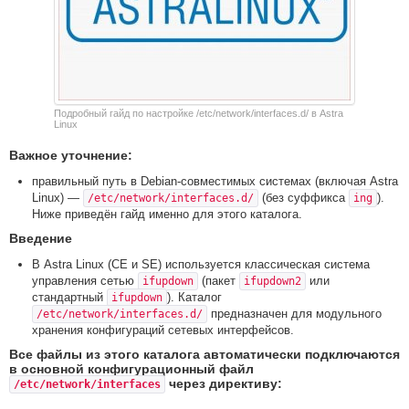
Подробный гайд по настройке /etc/network/interfaces.d/ в Astra
Linux
Важное уточнение:
правильный путь в Debian-совместимых системах (включая Astra
Linux) —
(без суффикса
).
/etc/network/interfaces.d/
ing
Ниже приведён гайд именно для этого каталога.
Введение
В Astra Linux (CE и SE) используется классическая система
управления сетью
(пакет
или
ifupdown
ifupdown2
стандартный
). Каталог
ifupdown
предназначен для модульного
/etc/network/interfaces.d/
хранения конфигураций сетевых интерфейсов.
Все файлы из этого каталога автоматически подключаются
в основной конфигурационный файл
через директиву:
/etc/network/interfaces