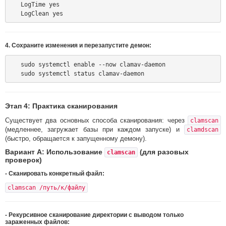
   LogTime yes

4. Сохраните изменения и перезапустите демон:
   sudo systemctl enable --now clamav-daemon

Этап 4: Практика сканирования
Существует два основных способа сканирования: через
clamscan
(медленнее, загружает базы при каждом запуске) и
clamdscan
(быстро, обращается к запущенному демону).
Вариант А: Использование
(для разовых
clamscan
проверок)
- Сканировать конкретный файл:
clamscan /путь/к/файлу
- Рекурсивное сканирование директории с выводом
только
зараженных
файлов: