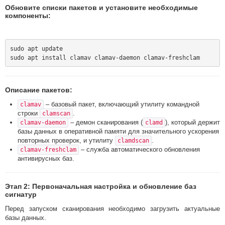
Обновите списки пакетов и установите необходимые
компоненты:
sudo apt update

Описание пакетов:
– базовый пакет, включающий утилиту командной
clamav
строки
.
clamscan
– демон сканирования (
), который держит
clamav-daemon
clamd
базы данных в оперативной памяти для значительного ускорения
повторных проверок, и утилиту
.
clamdscan
– служба автоматического обновления
clamav-freshclam
антивирусных баз.
Этап 2: Первоначальная настройка и обновление баз
сигнатур
Перед запуском сканирования необходимо загрузить актуальные
базы данных.