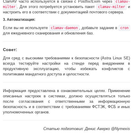
ClamAV часто используется в связке с Postfix/Exim через
clamav-
. Для этого потребуется установить пакет
и
milter
clamav-milter
настроить его в соответствии с документацией почтового сервера.
3.
Автоматизация:
Если вы не используете
, добавьте задание в
clamav-daemon
cron
для ежедневного сканирования и обновления баз.
Совет:
Для сред с высокими требованиями к безопасности (Astra Linux SE)
всегда тестируйте настройки на стенде перед внедрением в
продуктивную эксплуатацию, чтобы избежать конфликтов с
политиками мандатного доступа и целостности.
Информация предоставлена в ознакомительных целях. Применение
описанных настроек в системах, должно осуществляться только
после согласования с ответственными за информационную
безопасность и в соответствии с требованиями ФСТЭК, ФСБ и иных
уполномоченных органов.
Статью подготовил: Денис Аверко @Nymexis