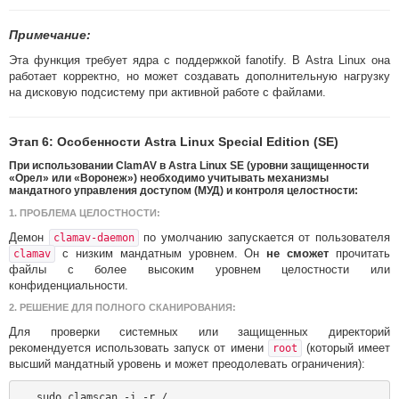
Примечание:
Эта функция требует ядра с поддержкой fanotify. В Astra Linux она
работает корректно, но может создавать дополнительную нагрузку
на дисковую подсистему при активной работе с файлами.
Этап 6: Особенности Astra Linux Special Edition (SE)
При использовании ClamAV в
Astra Linux SE
(уровни защищенности
«Орел» или «Воронеж») необходимо учитывать механизмы
мандатного управления доступом (МУД)
и
контроля целостности
:
1.
ПРОБЛЕМА ЦЕЛОСТНОСТИ:
Демон
по умолчанию запускается от пользователя
clamav-daemon
с низким мандатным уровнем. Он
не сможет
прочитать
clamav
файлы с более высоким уровнем целостности или
конфиденциальности.
2.
РЕШЕНИЕ ДЛЯ ПОЛНОГО СКАНИРОВАНИЯ:
Для проверки системных или защищенных директорий
рекомендуется использовать запуск от имени
(который имеет
root
высший мандатный уровень и может преодолевать ограничения):