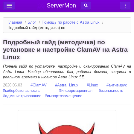
ServerMon
Добавить сервер
Главная
/
Блог
/
Помощь по работе с Astra Linux
/
Мониторинг серверов
Подробный гайд (методичка) по ..
Новости
Подробный гайд (методичка) по
Блог
установке и настройке ClamAV на Astra
Linux
Статьи
Форум
Полный гайд по установке, настройке и сканированию ClamAV на
Astra Linux. Разбор обновления баз, работы демона, защиты в
реальном времени и нюансов Astra Linux SE.
Вход в аккаунт
2026.06.03
#
ClamAV
#
Astra Linux
#
Linux
#
антивирус
#
кибербезопасность
#
информационная безопасность
#
администрирование
#
импортозамещение