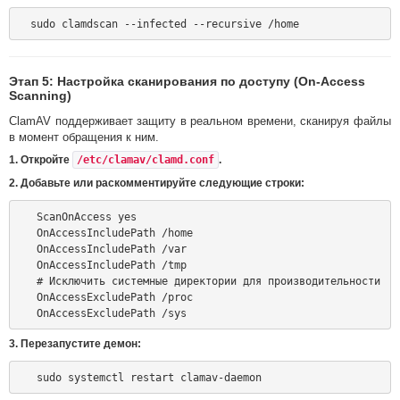
Этап 5: Настройка сканирования по доступу (On-Access
Scanning)
ClamAV поддерживает защиту в реальном времени, сканируя файлы
в момент обращения к ним.
1. Откройте
/etc/clamav/clamd.conf
.
2. Добавьте или раскомментируйте следующие строки:
   ScanOnAccess yes

   OnAccessIncludePath /home

   OnAccessIncludePath /var

   OnAccessIncludePath /tmp

   # Исключить системные директории для производительности

   OnAccessExcludePath /proc

3. Перезапустите демон: