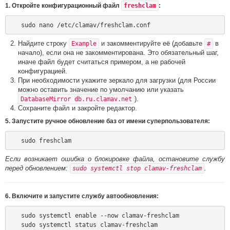
1. Откройте конфигурационный файл
freshclam
:
Найдите строку
и закомментируйте её (добавьте
в
Example
#
начало), если она не закомментирована. Это обязательный шаг,
иначе файл будет считаться примером, а не рабочей
конфигурацией.
При необходимости укажите зеркало для загрузки (для России
можно оставить значение по умолчанию или указать
).
DatabaseMirror db.ru.clamav.net
Сохраните файл и закройте редактор.
5. Запустите ручное обновление баз от имени суперпользователя:
Если возникает ошибка о блокировке файла, остановите службу
перед обновлением:
.
sudo systemctl stop clamav-freshclam
6. Включите и запустите службу автообновления:
   sudo systemctl enable --now clamav-freshclam
