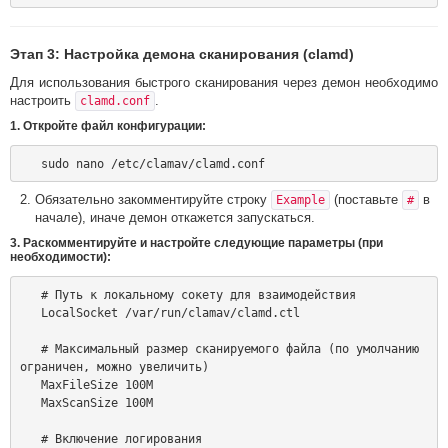
Этап 3: Настройка демона сканирования (clamd)
Для использования быстрого сканирования через демон необходимо
настроить
.
clamd.conf
1. Откройте файл конфигурации:
Обязательно закомментируйте строку
(поставьте
в
Example
#
начале), иначе демон откажется запускаться.
3. Раскомментируйте и настройте следующие параметры (при
необходимости):
   # Путь к локальному сокету для взаимодействия

   LocalSocket /var/run/clamav/clamd.ctl

   # Максимальный размер сканируемого файла (по умолчанию 
ограничен, можно увеличить)

   MaxFileSize 100M

   MaxScanSize 100M

   # Включение логирования
