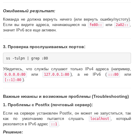
Ожидаемый результат:
Команда не должна вернуть ничего (или вернуть ошибку/пустоту).
Если вы видите адреса, начинающиеся на
или
,
fe80::
2a02::
значит IPv6 все еще активен.
3. Проверка прослушиваемых портов:
Убедитесь, что службы слушают только IPv4 адреса (например,
или
), а не IPv6 (
или
0.0.0.0:80
127.0.0.1:80
:::80
).
[::1]:80
Важные нюансы и возможные проблемы (Troubleshooting)
1.
Проблемы с Postfix (почтовый сервер):
Если на сервере установлен Postfix, он может не запуститься, так
как по умолчанию пытается слушать
, который
localhost
резолвится в IPv6 адрес
.
::1
Решение: