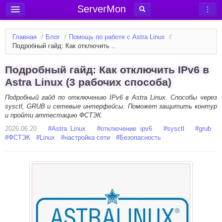
ServerMon
Добавить сервер
Главная
/
Блог
/
Помощь по работе с Astra Linux
/
Мониторинг серверов
Подробный гайд: Как отключить ..
Новости
Подробный гайд: Как отключить IPv6 в
Блог
Astra Linux (3 рабочих способа)
Статьи
Подробный гайд по отключению IPv6 в Astra Linux. Способы через
sysctl, GRUB и сетевые интерфейсы. Поможет защитить контур
Форум
и пройти аттестацию ФСТЭК.
2026.06.20
Вход в аккаунт
#
Astra Linux
#
отключение ipv6
#
sysctl
#
grub
#
ФСТЭК
#
Linux
#
настройка сети
#
Безопасность