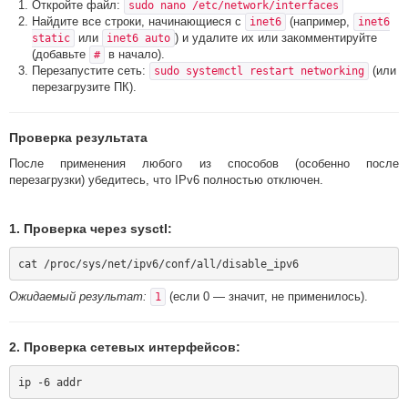
Откройте файл:
sudo nano /etc/network/interfaces
Найдите все строки, начинающиеся с
(например,
inet6
inet6
или
) и удалите их или закомментируйте
static
inet6 auto
(добавьте
в начало).
#
Перезапустите сеть:
(или
sudo systemctl restart networking
перезагрузите ПК).
Проверка результата
После применения любого из способов (особенно после
перезагрузки) убедитесь, что IPv6 полностью отключен.
1. Проверка через sysctl:
Ожидаемый результат:
(если 0 — значит, не применилось).
1
2. Проверка сетевых интерфейсов: