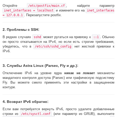
Откройте
, найдите параметр
/etc/postfix/main.cf
и измените его на
inet_interfaces = localhost
inet_interfaces
. Перезапустите postfix.
= 127.0.0.1
2.
Проблемы с SSH:
В редких случаях
может ругаться на привязку к
. Обычно
sshd
::1
он просто откатывается на IPv4, но если есть строгие требования,
убедитесь, что в
нет жесткой привязки к
/etc/ssh/sshd_config
IPv6.
3.
Службы Astra Linux (Parsec, Fly и др.):
Отключение IPv6 на уровне ядра
никак не ломает
механизты
мандатного контроля доступа (Parsec) или графическую подсистему
Fly. Вы можете смело применять эти настройки в защищенном
контуре.
4.
Возврат IPv6 обратно:
Если вам потребуется вернуть IPv6, просто удалите добавленные
строки из
(или параметр из GRUB), выполните
/etc/sysctl.conf