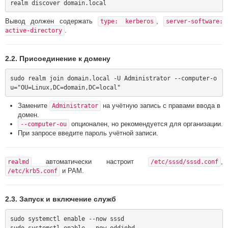
Вывод должен содержать
,
type: kerberos
server-software:
.
active-directory
2.2. Присоединение к домену
sudo realm join domain.local -U Administrator --computer-o
Замените
на учётную запись с правами ввода в
Administrator
домен.
опционален, но рекомендуется для организации.
--computer-ou
При запросе введите пароль учётной записи.
автоматически настроит
,
realmd
/etc/sssd/sssd.conf
и PAM.
/etc/krb5.conf
2.3. Запуск и включение служб
sudo systemctl enable --now sssd
