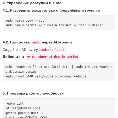
4. Управление доступом и sudo
4.1. Разрешить вход только определённым группам
sudo realm deny --all

4.2. Настройка
через AD-группы
sudo
Создайте в AD группу
.
sudoers-linux
Добавьте в
:
/etc/sudoers.d/domain-admins
echo "%sudoers-linux ALL=(ALL) ALL" | sudo tee /etc/sudoer
s.d/domain-admins

5. Проверка работоспособности
realm list

id user@domain.local

getent passwd user

kinit user@DOMAIN.LOCAL
