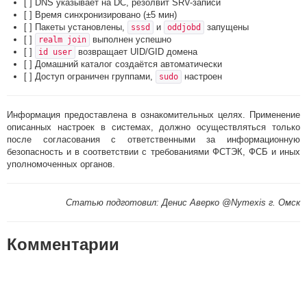
[ ] DNS указывает на DC, резолвит SRV-записи
[ ] Время синхронизировано (±5 мин)
[ ] Пакеты установлены,
и
запущены
sssd
oddjobd
[ ]
выполнен успешно
realm join
[ ]
возвращает UID/GID домена
id user
[ ] Домашний каталог создаётся автоматически
[ ] Доступ ограничен группами,
настроен
sudo
Информация предоставлена в ознакомительных целях. Применение
описанных настроек в системах, должно осуществляться только
после согласования с ответственными за информационную
безопасность и в соответствии с требованиями ФСТЭК, ФСБ и иных
уполномоченных органов.
Статью подготовил: Денис Аверко @Nymexis г. Омск
Комментарии