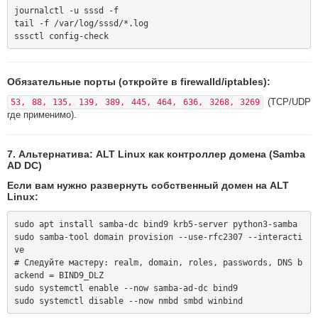
journalctl -u sssd -f

tail -f /var/log/sssd/*.log

Обязательные порты (откройте в firewalld/iptables):
(TCP/UDP
53, 88, 135, 139, 389, 445, 464, 636, 3268, 3269
где применимо).
7. Альтернатива: ALT Linux как контроллер домена (Samba
AD DC)
Если вам нужно развернуть собственный домен на ALT
Linux:
sudo apt install samba-dc bind9 krb5-server python3-samba

sudo samba-tool domain provision --use-rfc2307 --interacti
ve

# Следуйте мастеру: realm, domain, roles, passwords, DNS b
ackend = BIND9_DLZ

sudo systemctl enable --now samba-ad-dc bind9
