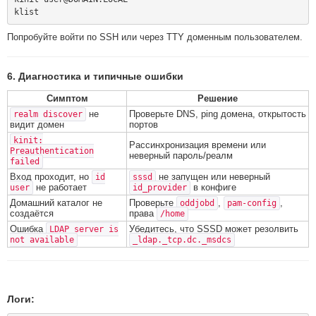
Попробуйте войти по SSH или через TTY доменным пользователем.
6. Диагностика и типичные ошибки
Симптом
Решение
не
Проверьте DNS, ping домена, открытость
realm discover
видит домен
портов
kinit:
Рассинхронизация времени или
Preauthentication
неверный пароль/реалм
failed
Вход проходит, но
не запущен или неверный
id
sssd
не работает
в конфиге
user
id_provider
Домашний каталог не
Проверьте
,
,
oddjobd
pam-config
создаётся
права
/home
Ошибка
Убедитесь, что SSSD может резолвить
LDAP server is
not available
_ldap._tcp.dc._msdcs
Логи: