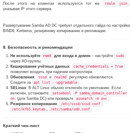
После этого на клиентах используется тот же
,
realm join
указывая IP этого сервера.
Развёртывание Samba AD DC требует отдельного гайда по настройке
BIND9, Kerberos, резервному копированию и репликации.
8. Безопасность и рекомендации
Не используйте
для входа в домен
– настройте
root
sudo
через AD-группы.
Кеширование учётных данных
:
cache_credentials = True
позволяет входить при падении контроллера.
Обновления
:
и
регулярно обновляются.
sssd
realmd
Следите за
.
apt list --upgradable
SELinux
: В ALT Linux обычно отключён по умолчанию. Если
включён, установите:
setsebool -P samba_domain_controller
(для Samba DC) или проверьте
.
on
ausearch -m avc
Резервное копирование
:
,
/etc/sssd/sssd.conf
,
.
/etc/krb5.keytab
/etc/samba/smb.conf
Краткий чек-лист