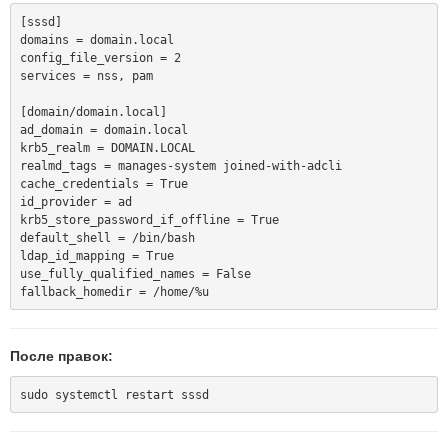
[sssd]

domains = domain.local

config_file_version = 2

services = nss, pam

[domain/domain.local]

ad_domain = domain.local

krb5_realm = DOMAIN.LOCAL

realmd_tags = manages-system joined-with-adcli

cache_credentials = True

id_provider = ad

krb5_store_password_if_offline = True

default_shell = /bin/bash

ldap_id_mapping = True

use_fully_qualified_names = False

После правок: