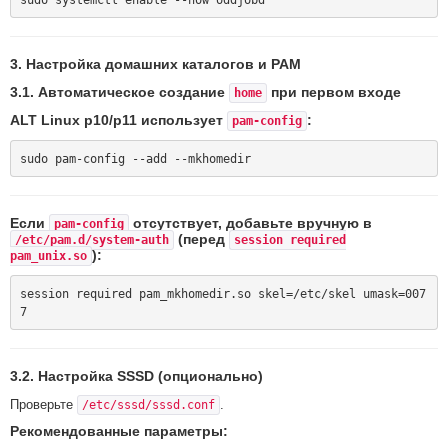
3. Настройка домашних каталогов и PAM
3.1. Автоматическое создание
при первом входе
home
ALT Linux p10/p11 использует
:
pam-config
Если
отсутствует, добавьте вручную в
pam-config
(перед
/etc/pam.d/system-auth
session required
):
pam_unix.so
session required pam_mkhomedir.so skel=/etc/skel umask=007
3.2. Настройка SSSD (опционально)
Проверьте
.
/etc/sssd/sssd.conf
Рекомендованные параметры: