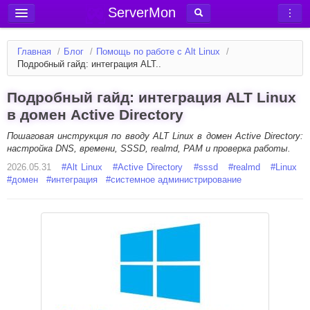
ServerMon
Добавить сервер
Главная
/
Блог
/
Помощь по работе с Alt Linux
/
Мониторинг серверов
Подробный гайд: интеграция ALT..
Новости
Подробный гайд: интеграция ALT Linux
Блог
в домен Active Directory
Статьи
Пошаговая инструкция по вводу ALT Linux в домен Active Directory:
настройка DNS, времени, SSSD, realmd, PAM и проверка работы.
Форум
2026.05.31
#
Alt Linux
#
Active Directory
#
sssd
#
realmd
#
Linux
#
домен
Вход в аккаунт
#
интеграция
#
системное администрирование