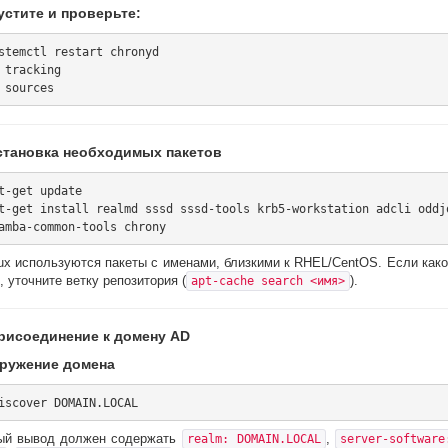
устите и проверьте:
stemctl restart chronyd

 tracking

Установка необходимых пакетов
t-get update

t-get install realmd sssd sssd-tools krb5-workstation adcli oddj
ux используются пакеты с именами, близкими к RHEL/CentOS. Если како
, уточните ветку репозитория (
).
apt-cache search <имя>
Присоединение к домену AD
аружение домена
й вывод должен содержать
,
realm: DOMAIN.LOCAL
server-software