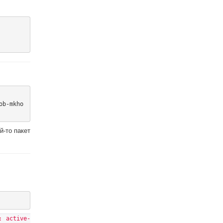
ob-mkho
й-то пакет
: active-