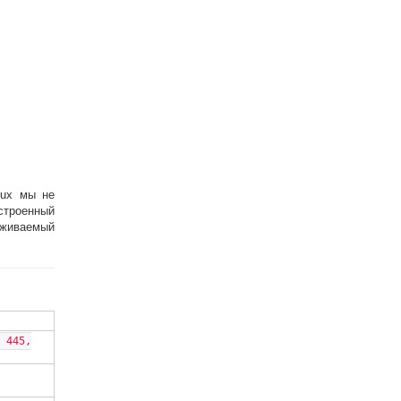
nux мы не
строенный
рживаемый
 445,