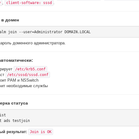
,
.
y
client-software: sssd
 в домен
пароль доменного администратора.
втоматически:
ерирует
/etc/krb5.conf
аст
/etc/sssd/sssd.conf
оит PAM и NSSwitch
чит необходимые службы
ерка статуса
st

й результат:
Join is OK