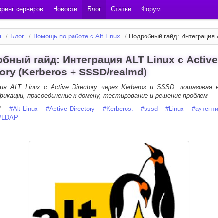
ринг серверов
Новости
Блог
Статьи
Форум
я
/
Блог
/
Помощь по работе с Alt Linux
/
Подробный гайд: Интеграция 
бный гайд: Интеграция ALT Linux с Active
tory (Kerberos + SSSD/realmd)
ия ALT Linux с Active Directory через Kerberos и SSSD: пошаговая 
икации, присоединение к домену, тестирование и решение проблем
7
#
Alt Linux
#
Active Directory
#
Kerberos.
#
sssd
#
Linux
#
аутент
#
LDAP