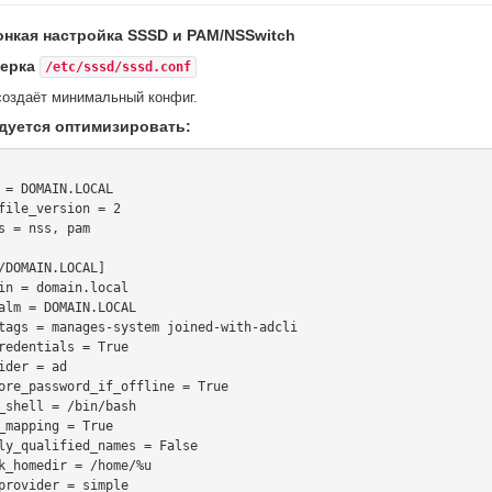
Тонкая настройка SSSD и PAM/NSSwitch
верка
/etc/sssd/sssd.conf
оздаёт минимальный конфиг.
дуется оптимизировать:
 = DOMAIN.LOCAL

file_version = 2

s = nss, pam

/DOMAIN.LOCAL]

in = domain.local

alm = DOMAIN.LOCAL

tags = manages-system joined-with-adcli

redentials = True

ider = ad

ore_password_if_offline = True

_shell = /bin/bash

_mapping = True

ly_qualified_names = False

k_homedir = /home/%u

provider = simple
