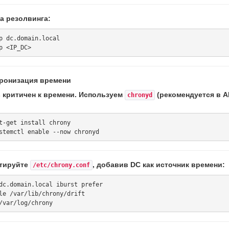
а резолвинга:
p dc.domain.local

хронизация времени
s критичен к времени. Используем
(рекомендуется в A
chronyd
t-get install chrony

тируйте
, добавив DC как источник времени:
/etc/chrony.conf
dc.domain.local iburst prefer

le /var/lib/chrony/drift
