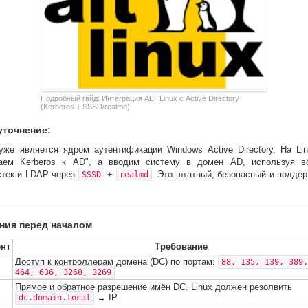
Подробный гайд: Интеграция ALT Linux с Active Directory
(Kerberos + SSSD/realmd)
уточнение:
 уже является ядром аутентификации Windows Active Directory. На Li
аем Kerberos к AD", а вводим систему в домен AD, используя в
стек и LDAP через
+
. Это штатный, безопасный и подде
SSSD
realmd
ния перед началом
нт
Требование
Доступ к контроллерам домена (DC) по портам:
88, 135, 139, 389,
464, 636, 3268, 3269
Прямое и обратное разрешение имён DC. Linux должен резолвить
↔ IP
dc.domain.local