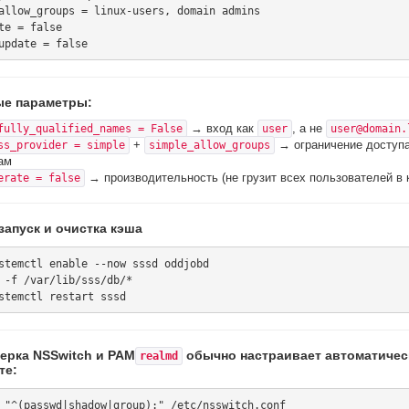
allow_groups = linux-users, domain admins

te = false

е параметры:
→ вход как
, а не
fully_qualified_names = False
user
user@domain.
+
→ ограничение доступа
ss_provider = simple
simple_allow_groups
ам
→ производительность (не грузит всех пользователей в 
erate = false
запуск и очистка кэша
stemctl enable --now sssd oddjobd

 -f /var/lib/sss/db/*

верка NSSwitch и PAM
обычно настраивает автоматическ
realmd
те:
 "^(passwd|shadow|group):" /etc/nsswitch.conf
