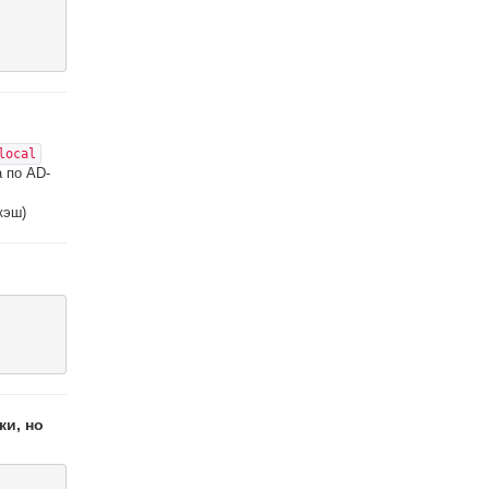
local
 по AD-
кэш)
и, но