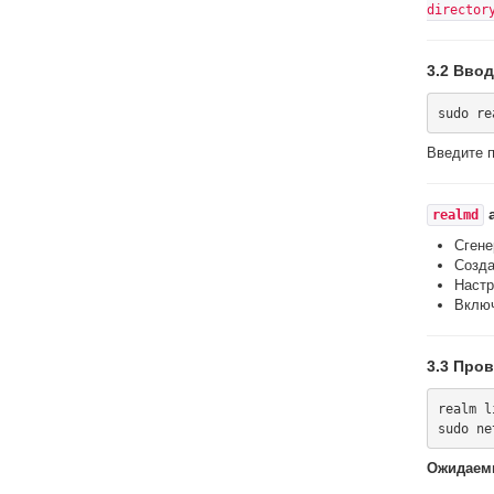
director
3.2 Ввод
Введите 
а
realmd
Сген
Созд
Настр
Вклю
3.3 Пров
realm li
Ожидаемы