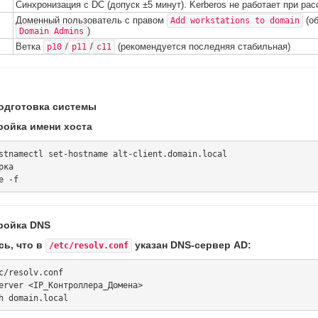
Синхронизация с DC (допуск ±5 минут). Kerberos не работает при ра
Доменный пользователь с правом
(о
Add workstations to domain
)
Domain Admins
x
Ветка
/
/
(рекомендуется последняя стабильная)
p10
p11
c11
Подготовка системы
тройка имени хоста
stnamectl set-hostname alt-client.domain.local

ка

тройка DNS
сь, что в
указан DNS-сервер AD:
/etc/resolv.conf
c/resolv.conf

erver <IP_Контроллера_Домена>
