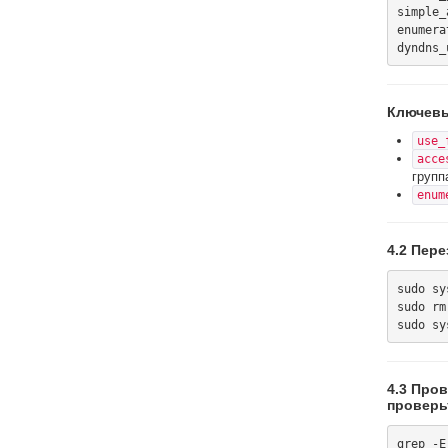
simple_
enumera
Ключевы
use_
acce
групп
enum
4.2 Пере
sudo sy
sudo rm
4.3 Про
проверь
grep -E