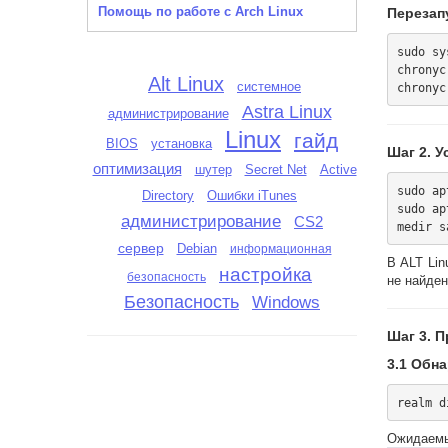
Помощь по работе с Arch Linux
Перезап
sudo sy
chronyc
Alt Linux
системное
Astra Linux
администрирование
Linux
гайд
BIOS
установка
Шаг 2. 
оптимизация
шутер
Secret Net
Active
sudo ap
Directory
Ошибки iTunes
sudo ap
администрирование
CS2
сервер
Debian
информационная
В ALT Lin
настройка
безопасность
не найден
Безопасность
Windows
Шаг 3. 
3.1 Обн
Ожидаемы