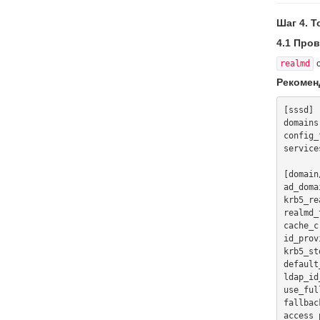
Шаг 4. 
4.1 Про
с
realmd
Рекомен
[sssd]

domains
config_
service
[domain
ad_doma
krb5_re
realmd_
cache_c
id_prov
krb5_st
default
ldap_id
use_ful
fallbac
access_