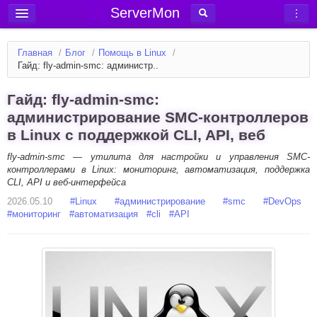
ServerMon
Добавить сервер
Главная
/
Блог
/
Помощь в Linux
/
Мониторинг серверов
Гайд: fly-admin-smc: администр..
Новости
Гайд: fly-admin-smc:
Блог
администрирование SMC-контроллеров
в Linux с поддержкой CLI, API, веб
Статьи
Форум
fly-admin-smc — утилита для настройки и управления SMC-
контроллерами в Linux: мониторинг, автоматизация, поддержка
CLI, API и веб-интерфейса
Вход в аккаунт
2026.05.10
#
Linux
#
администрирование
#
smc
#
DevOps
#
мониторинг
#
автоматизация
#
cli
#
API