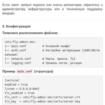
Если пакет требует подписи или ключа репозитория, обратитесь к
администратору инфраструктуры или в техническую поддержку
вендора.
2. Конфигурация
Типичное расположение файлов:
/etc/fly-admin-smc/

├── main.conf          # Основной конфиг

├── auth.conf          # Настройки авторизации (LDAP/AD/ло
кальные)

├── network.conf       # Порты, прокси, TLS

Пример
(структура)
main.conf
[service]

enabled = true

listen = 0.0.0.0:8443

tls_enabled = true

tls_cert = /etc/fly-admin-smc/certs/server.crt

tls_key  = /etc/fly-admin-smc/certs/server.key
