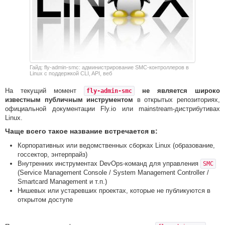
Гайд: fly-admin-smc: администрирование SMC-контроллеров в
Linux с поддержкой CLI, API, веб
На текущий момент
не является широко
fly-admin-smc
известным публичным инструментом
в открытых репозиториях,
официальной документации Fly.io или mainstream-дистрибутивах
Linux.
Чаще всего такое название встречается в:
Корпоративных или ведомственных сборках Linux (образование,
госсектор, энтерпрайз)
Внутренних инструментах DevOps-команд для управления
SMC
(Service Management Console / System Management Controller /
Smartcard Management и т.п.)
Нишевых или устаревших проектах, которые не публикуются в
открытом доступе