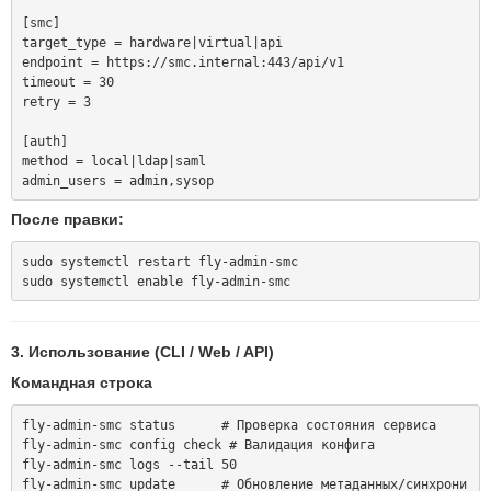
[smc]

target_type = hardware|virtual|api

endpoint = https://smc.internal:443/api/v1

timeout = 30

retry = 3

[auth]

method = local|ldap|saml

После правки:
sudo systemctl restart fly-admin-smc

3. Использование (CLI / Web / API)
Командная строка
fly-admin-smc status      # Проверка состояния сервиса

fly-admin-smc config check # Валидация конфига

fly-admin-smc logs --tail 50

fly-admin-smc update      # Обновление метаданных/синхрони