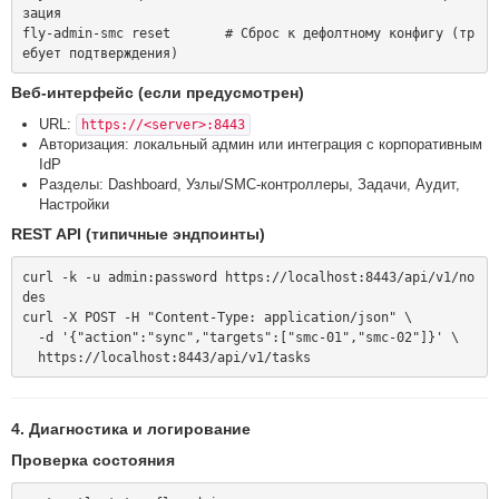
зация

fly-admin-smc reset       # Сброс к дефолтному конфигу (тр
Веб-интерфейс (если предусмотрен)
URL:
https://<server>:8443
Авторизация: локальный админ или интеграция с корпоративным
IdP
Разделы: Dashboard, Узлы/SMC-контроллеры, Задачи, Аудит,
Настройки
REST API (типичные эндпоинты)
curl -k -u admin:password https://localhost:8443/api/v1/no
des

curl -X POST -H "Content-Type: application/json" \

  -d '{"action":"sync","targets":["smc-01","smc-02"]}' \

4. Диагностика и логирование
Проверка состояния