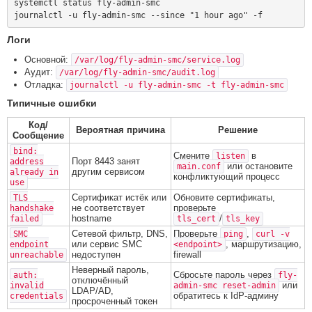
systemctl status fly-admin-smc

Логи
Основной:
/var/log/fly-admin-smc/service.log
Аудит:
/var/log/fly-admin-smc/audit.log
Отладка:
journalctl -u fly-admin-smc -t fly-admin-smc
Типичные ошибки
Код/
Вероятная причина
Решение
Сообщение
bind:
Смените
в
listen
Порт 8443 занят
address
или остановите
main.conf
другим сервисом
already in
конфликтующий процесс
use
Сертификат истёк или
Обновите сертификаты,
TLS
не соответствует
проверьте
handshake
hostname
/
failed
tls_cert
tls_key
Сетевой фильтр, DNS,
Проверьте
,
SMC
ping
curl -v
или сервис SMC
, маршрутизацию,
endpoint
<endpoint>
недоступен
firewall
unreachable
Неверный пароль,
Сбросьте пароль через
auth:
fly-
отключённый
или
invalid
admin-smc reset-admin
LDAP/AD,
обратитесь к IdP-админу
credentials
просроченный токен