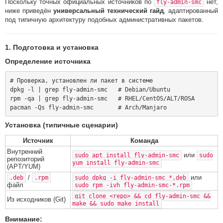
Поскольку точных официальных источников по
нет,
fly-admin-smc
ниже приведён
универсальный технический гайд
, адаптированный
под типичную архитектуру подобных административных пакетов.
1. Подготовка и установка
Определение источника
# Проверка, установлен ли пакет в системе

dpkg -l | grep fly-admin-smc   # Debian/Ubuntu

rpm -qa | grep fly-admin-smc   # RHEL/CentOS/ALT/ROSА

Установка (типичные сценарии)
Источник
Команда
Внутренний
или
sudo apt install fly-admin-smc
sudo
репозиторий
yum install fly-admin-smc
(APT/YUM)
/
или
.deb
.rpm
sudo dpkg -i fly-admin-smc_*.deb
файл
sudo rpm -ivh fly-admin-smc-*.rpm
git clone <repo> && cd fly-admin-smc &&
Из исходников (Git)
make && sudo make install
Внимание: