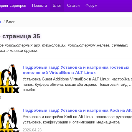
ринг серверов
Новости
Блог
Статьи
Форум
я
/
Блог
- страница 35
ире компьютерных игр, технологиях, компьютерном железе, сетевых
иях и многом другом.
Подробный гайд: Установка и настройка гостевых
дополнений VirtualBox в ALT Linux
Установка Guest Additions VirtualBox в ALT Linux: настройка
папок, буфера обмена, масштаба экрана. Пошаговый гайд 
ошибок.
3
Подробный гайд: Установка и настройка Kodi на Alt
Установка и настройка Kodi на Alt Linux: пошаговое руковод
установке, конфигурации и оптимизации медиацентра
2026.04.23