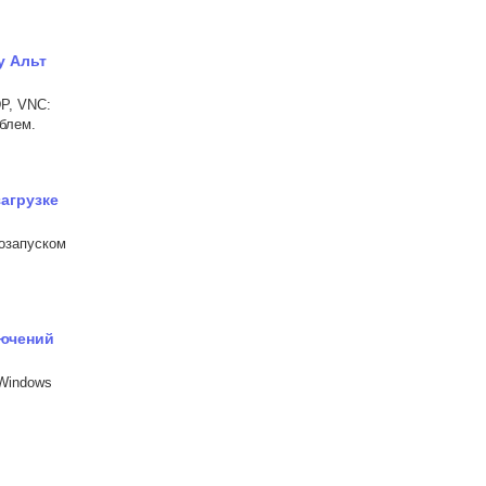
у Альт
P, VNC:
блем.
агрузке
тозапуском
лючений
Windows