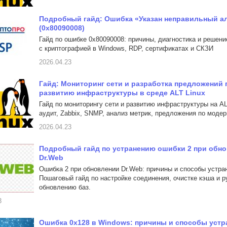
Подробный гайд: Ошибка «Указан неправильный а
(0x80090008)
Гайд по ошибке 0x80090008: причины, диагностика и решен
с криптографией в Windows, RDP, сертификатах и СКЗИ
2026.04.23
Гайд: Мониторинг сети и разработка предложений 
развитию инфраструктуры в среде ALT Linux
Гайд по мониторингу сети и развитию инфраструктуры на AL
аудит, Zabbix, SNMP, анализ метрик, предложения по моде
2026.04.23
Подробный гайд по устранению ошибки 2 при обн
Dr.Web
Ошибка 2 при обновлении Dr.Web: причины и способы устра
Пошаговый гайд по настройке соединения, очистке кэша и 
обновлению баз.
3
Ошибка 0x128 в Windows: причины и способы устр