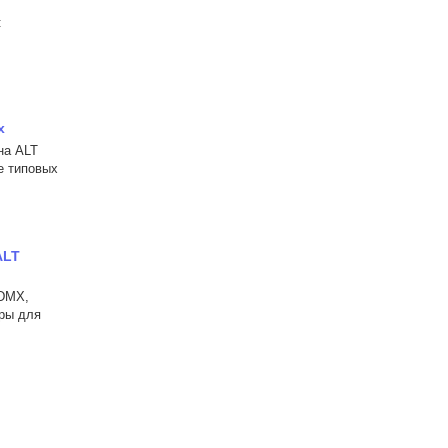
:
x
на ALT
е типовых
ALT
ADMX,
ры для