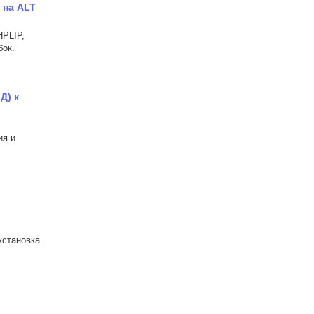
 на ALT
HPLIP,
бок.
Д) к
ия и
установка