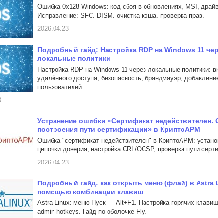
Ошибка 0x128 Windows: код сбоя в обновлениях, MSI, драйв
Исправление: SFC, DISM, очистка кэша, проверка прав.
2026.04.23
Подробный гайд: Настройка RDP на Windows 11 че
локальные политики
Настройка RDP на Windows 11 через локальные политики: 
удалённого доступа, безопасность, брандмауэр, добавлени
пользователей.
3
Устранение ошибки «Сертификат недействителен.
построения пути сертификации» в КриптоАРМ
Ошибка "сертификат недействителен" в КриптоАРМ: устано
цепочки доверия, настройка CRL/OCSP, проверка пути серт
2026.04.23
Подробный гайд: как открыть меню (флай) в Astra 
помощью комбинации клавиш
Astra Linux: меню Пуск — Alt+F1. Настройка горячих клавиш 
admin-hotkeys. Гайд по оболочке Fly.