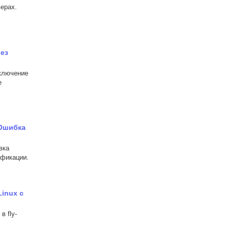
ерах.
рез
включение
е
 Ошибка
вка
ификации.
Linux с
в fly-