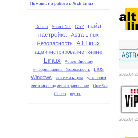
Помощь по работе с Arch Linux
гайд
CS2
Debian
Secret Net
настройка
Astra Linux
Alt Linux
Безопасность
администрирование
сервер
Linux
Active Directory
BIOS
информационная безопасность
2026.04.2
Windows
оптимизация
установка
системное администрирование
Ошибки
iTunes
шутер
2026.04.2