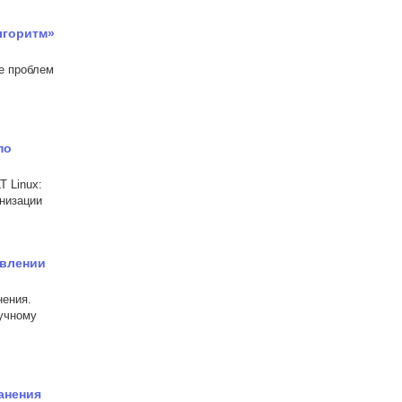
лгоритм»
ие проблем
по
T Linux:
рнизации
овлении
нения.
ручному
анения