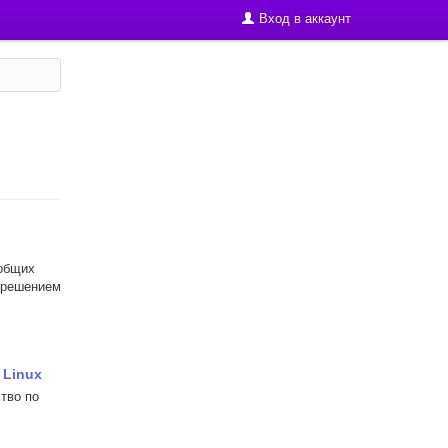
Вход в аккаунт
 общих
с решением
 Linux
ство по