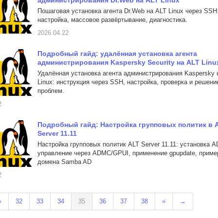
администрирования Dr.Web на ALT Linux
Пошаговая установка агента Dr.Web на ALT Linux через SSH
настройка, массовое развёртывание, диагностика.
2026.04.22
Подробный гайд: удалённая установка агента
администрирования Kaspersky Security на ALT Linu
Удалённая установка агента администрирования Kaspersky 
Linux: инструкция через SSH, настройка, проверка и решени
проблем.
2
Подробный гайд: Настройка групповых политик в 
Server 11.11
Настройка групповых политик ALT Server 11.11: установка 
управление через ADMC/GPUI, применение gpupdate, приме
домена Samba AD
2
«
32
33
34
35
36
37
38
»
→